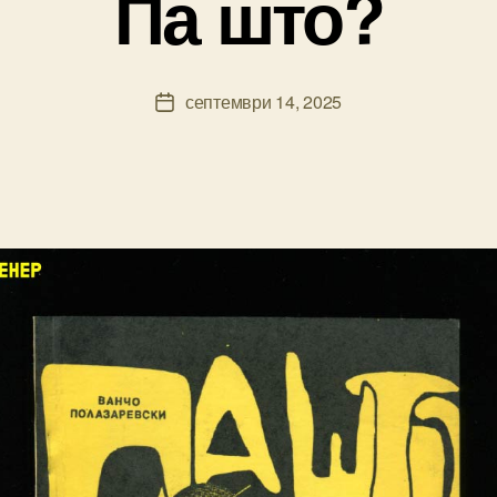
Па што?
y
ki
ril
Post
септември 14, 2025
ic
Post
author
a
date
m
k