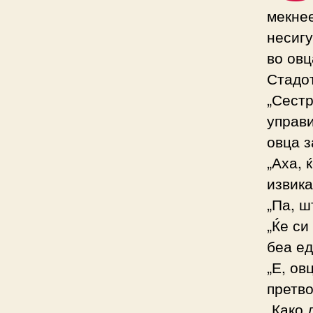
мекнее
несигу
во овц
Стадот
„Сестр
управи
овца з
„Аха, 
извика
„Па, ш
„Ќе си
беа ед
„Е, ов
претво
„Како д