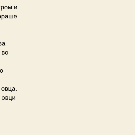
тром и
вораше
за
 во
но
 овца.
 овци
е