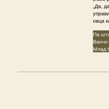
„Да, д
управи
овца к
Па шт
Ванчо
Млад 