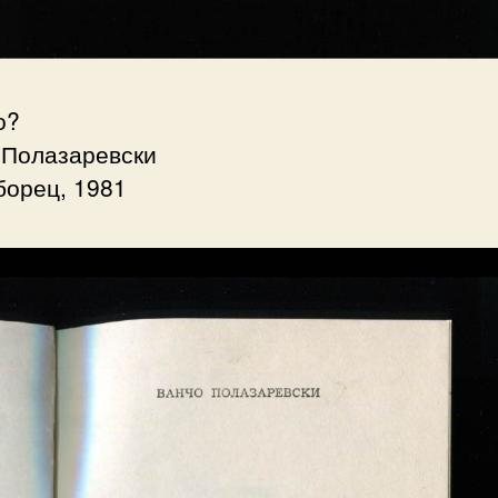
о?
 Полазаревски
борец, 1981