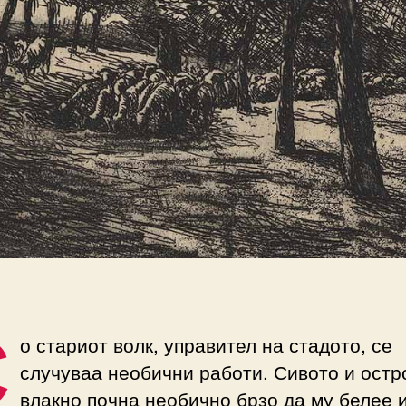
С
о стариот волк, управител на стадото, се
случуваа необични работи. Сивото и остр
влакно почна необично брзо да му белее 