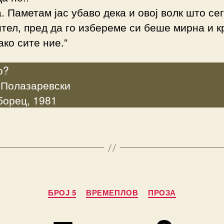
а. Паметам јас убаво дека и овој волк што сег
тел, пред да го избереме си беше мирна и к
ако сите ние.“
о?
 Полазаревски
борец, 1981
Categories
БРОЈ 5
ВРЕМЕПЛОВ
ПРОЗА
B