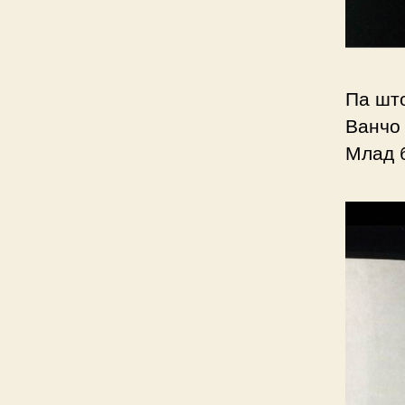
Па шт
Ванчо
Млад 