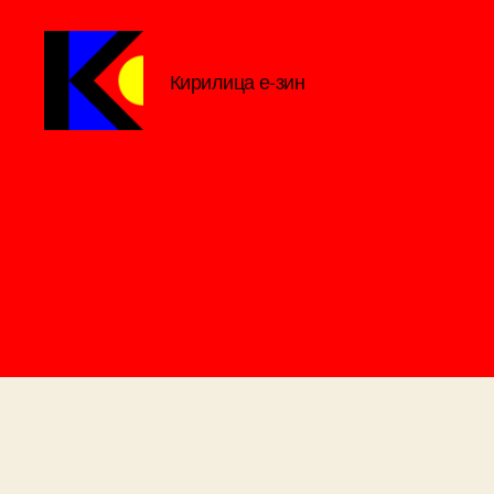
Кирилица е-зин
Кирилица
е-
зин