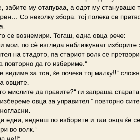
, забите му отапуваа, а одот му стануваше 
рен… Со неколку збора, тој полека се прет
а.
о се вознемири. Тогаш, една овца рече:
и мои, по сѐ изгледа наближуваат изборите 
тел на стадото, па стариот волк се претвори
а повторно да го избериме.“
ќе видиме за тоа, ќе почека тој малку!!“ слож
а овците.
то мислите да правите?“ ги запраша старата
 избереме овца за управител!“ повторно сите
ногласни.
ци едни, веднаш по изборите и таа овца ќе с
ри во волк.“
а не!!“