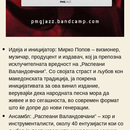
Идеја и иницијатор: Мирко Попов – визионер,
музичар, продуцент и издавач, кој ја препозна
исклучителната вредност на „Распеани
Валандовчани“. Со својата страст и љубов кон
македонската традиција, ја покрена
иницијативата за ова винил издание,
верувајќи дека народната песна мора да
живее и во сегашноста, во современ формат
што ќе допре до нови генерации.
Ансамбл: „Распеани Валандовчани“ – хор и
инструменталисти, околу 40 ентузијасти кои со