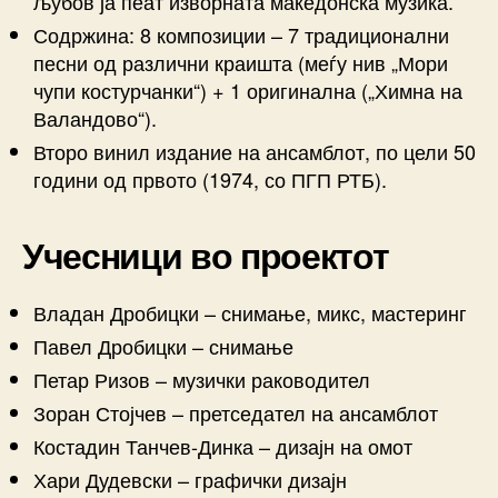
љубов ја пеат изворната македонска музика.
Содржина: 8 композиции – 7 традиционални
песни од различни краишта (меѓу нив „Мори
чупи костурчанки“) + 1 оригинална („Химна на
Валандово“).
Второ винил издание на ансамблот, по цели 50
години од првото (1974, со ПГП РТБ).
Учесници во проектот
Владан Дробицки – снимање, микс, мастеринг
Павел Дробицки – снимање
Петар Ризов – музички раководител
Зоран Стојчев – претседател на ансамблот
Костадин Танчев-Динка – дизајн на омот
Хари Дудевски – графички дизајн