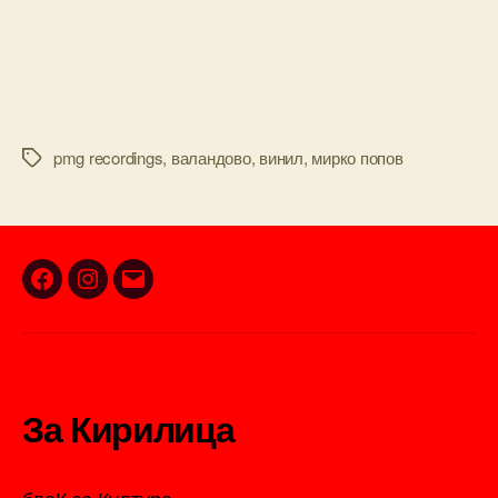
pmg recordings
,
валандово
,
винил
,
мирко попов
Tags
Facebook
Instagram
Email
За Кирилица
блоК за Култура.