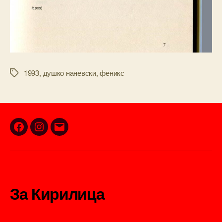
1993
,
душко наневски
,
феникс
Tags
Facebook
Instagram
Email
За Кирилица