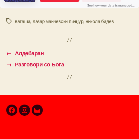
ваташа
,
лазар манчевски пинџур
,
никола бадев
Tags
←
Алдебаран
→
Разговори со Бога
Facebook
Instagram
Email