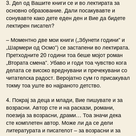
3. Дел од Вашите книги се и во лектирата за
основно образование. Дали посакувавте и
сонувавте како дете еден ден и Вие да бидете
лектирен писател?
– Моментно две мои книги („Збунети години“ и
„Шармери од Осмо“) се застапени во лектирата.
Претходните 20 години тоа беше мојот роман
„Втората смена“. Убаво и годи тоа чувство кога
делата се високо вреднувани и пречекувани со
читателска радост. Веројатно сум го присакувал
токму тоа уште во најраното детство.
4. Покрај за деца и млади, Вие пишувате и за
возрасни. Автор сте и на раскази, романи,
поезија за возрасни, драми… Тоа значи дека
сте комплетен автор. Може ли да се дели
литературата и писателот – за возрасни и за