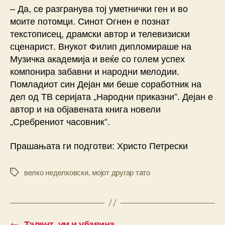
– Да, се разгранува тој уметнички ген и во
моите потомци. Синот Огнен е познат
текстописец, драмски автор и телевизиски
сценарист. Внукот Филип дипломираше на
Музичка академија и веќе со голем успех
компонира забавни и народни мелодии.
Помладиот син Дејан ми беше соработник на
дел од ТВ серијата „Народни приказни“. Дејан е
автор и на објавената книга новели
„Сребрениот часовник“.
Прашањата ги подготви: Христо Петрески
велко неделковски
,
мојот другар тато
Tags
←
Талент, ум и убавина