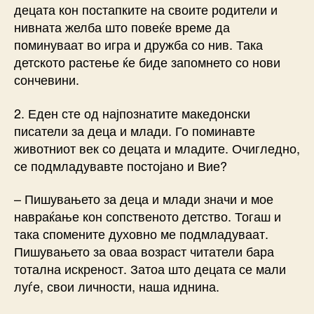
децата кон постапките на своите родители и
нивната желба што повеќе време да
поминуваат во игра и дружба со нив. Така
детското растење ќе биде запомнето со нови
сончевини.
2. Еден сте од најпознатите македонски
писатели за деца и млади. Го поминавте
животниот век со децата и младите. Очигледно,
се подмладувавте постојано и Вие?
– Пишувањето за деца и млади значи и мое
навраќање кон сопственото детство. Тогаш и
така спомените духовно ме подмладуваат.
Пишувањето за оваа возраст читатели бара
тотална искреност. Затоа што децата се мали
луѓе, свои личности, наша иднина.