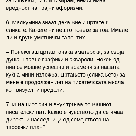
вредност на трајни афоризми.
6. Малкумина знаат дека Вие и цртате и
сликате. Кажете ни нешто повеќе за тоа. Имале
ли и други уметнички таленти?
– Понекогаш цртам, онака аматерски, за своја
душа. Главно графики и акварели. Некои од
нив се мошне успешни и врамени за нашата
куќна мини-изложба. Цртањето (сликањето) за
мене е продолжен лет на писателската мисла
кон визуелни предели.
7. И Вашиот син и внук тргнаа по Вашиот
писателски пат. Какво е чувството да се имаат
директни наследници од семејството на
творечки план?