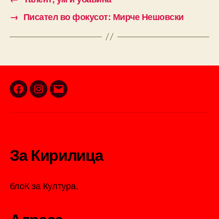
→
Писател во фокусот: Мирче Нешовски
Facebook
Instagram
Email
За Кирилица
блоК за Култура.
Адреса