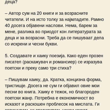
деца?
– Автор сум на 20 книги и за возрасните
читатели. И на исто толку за најмладите. Рамно
40 досега објавени наслови. Нема, барем за
мене, разлика во приодот кон литературата за
деца и за возрасни. Треба да се пишуваат дела
со искрени и чесни букви.
5. Создавате и хаику поезија. Како еден прозен
писател (раскажувач и романсиер) се изразува
поетски и преку само три стиха?
– Пишувам хаику, да. Кратка, концизна форма,
тристишје. Досега не сум ги објавил овие мои
песни во книга. Хаику е тежок, но благороден
поетски жанр. Потребна е економичност во
исказот и раскошен проблесок на мислата. Ги
запишувам, ги стилизирам, некои имаат