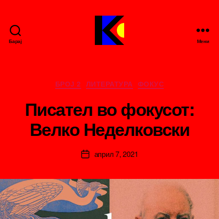
Барај
Мени
Кирилица
е-
зин
Categories
БРОЈ 2
ЛИТЕРАТУРА
ФОКУС
Писател во фокусот:
B
Велко Неделковски
y
ki
ril
Post
април 7, 2021
ic
Post
author
a
date
m
k