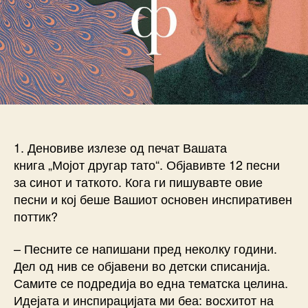
1. Деновиве излезе од печат Вашата
книга „Мојот другар тато“. Објавивте 12 песни
за синот и таткото. Кога ги пишувавте овие
песни и кој беше Вашиот основен инспиративен
поттик?
– Песните се напишани пред неколку години.
Дел од нив се објавени во детски списанија.
Самите се подредија во една тематска целина.
Идејата и инспирацијата ми беа: восхитот на