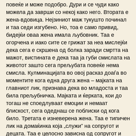
повеќе и може подобро. Дури и се чуди како
можела да заврши со некој како него. Втората е
жена-вдовица. Нејзиниот маж тукушто починал
и таа седи изгубено. Но, тоа е само привид,
бидејќи оваа жена имала љубовник. Таа е
огорчена и иако сите се грижат за неа мислејќи
дека сега е скршена од болка заради смртта на
мажот, вистината е дека таа ја губи смислата на
животот зашто сега прељубата повеќе нема
смисла. Кулминацијата во овој расказ доаѓа во
моментите кога една друга жена – мајката на
главниот лик, признава дека во младоста и таа
била прељубничка. Мајката и ќерката, кои до
тогаш не споедлуваат емоции и немаат
блискост, сега одеднаш се поблиски од кога
било. Третата е изневерена жена. Таа е типичен
лик на домаќинка која „служи“ на сопругот и
децата. Таа е целосно зависна од сопругот и