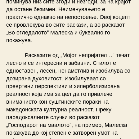
поминува низ сите згоди и незгоди, за на крајот
да остане безимен. Неименувањето е
практично еднакво на непостоење. Овој коцепт
се провлекува во сите раскази, а во расказот
„Во огледалото“ Малеска и буквално го
покажува.
Расказите од „Мојот непријател…“ течат
лесно и се интересни и забавни. Стилот е
едноставен, лесен, ненаметлив и изобилува со
дозирана духовитост. Изобилуваат со
превртени перспективи и хиперболизирана
реалност која има за цел да го привлече
вниманието кон суштинските пораки на
македонската културна реалност. Преку
парадоксалните случки во расказот
„Господарот на маалото“, на пример, Малеска
покажува до кој степен е затворен умот на