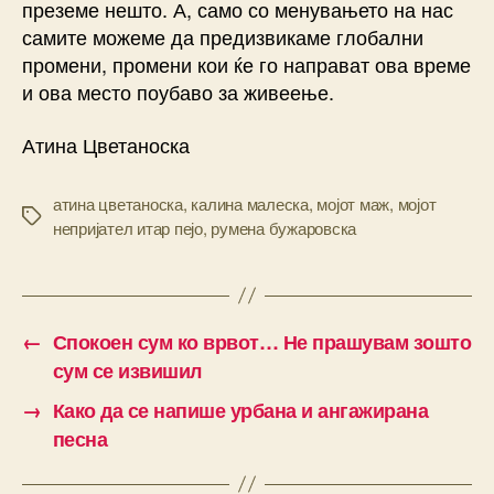
преземе нешто. А, само со менувањето на нас
самите можеме да предизвикаме глобални
промени, промени кои ќе го направат ова време
и ова место поубаво за живеење.
Атина Цветаноска
атина цветаноска
,
калина малеска
,
мојот маж
,
мојот
Tags
непријател итар пејо
,
румена бужаровска
←
Спокоен сум ко врвот… Не прашувам зошто
сум се извишил
→
Како да се напише урбана и ангажирана
песна