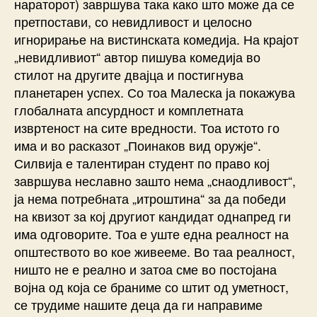
нараторот) завршува така како што може да се
претпостави, со невидливост и целосно
игнорирање на вистинската комедија. На крајот
„невидливиот“ автор пишува комедија во
стилот на другите двајца и постигнува
планетарен успех. Со тоа Малеска ја покажува
глобалната апсурдност и комплетната
извртеност на сите вредности. Тоа истото го
има и во расказот „Поинаков вид оружје“.
Силвија е талентиран студент по право кој
завршува неславно зашто нема „снаодливост“,
ја нема потребната „итроштина“ за да победи
на квизот за кој другиот кандидат однапред ги
има одговорите. Тоа е уште една реалност на
општеството во кое живееме. Во таа реалност,
ништо не е реално и затоа сме во постојана
војна од која се браниме со штит од уметност,
се трудиме нашите деца да ги направиме