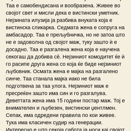
Таа е самобендисана и вообразена. Живее во
својот свет и мисли дека е вистински уметник.
Нејзината илузија ја разбива внуката која е
вистинска сликарка. Седмата жена е сопруга на
амбасадор. Таа е прељубничка, но не затоа што
не е задоволна од својот маж, туку зашто ѝ е
досадно. Таа е разгалена жена која е научена
секогаш да добива сѐ. Нејзиниот комодитет ќе ѝ
го расипе друга жена со која ќе биде нејзиниот
љубовник. Осмата жена е мајка на разгалено
синче. Таа станала мајка иако не била
подготвена за таа улога. Нејзиниот маж е
пресреќен зашто има син и го разгалува.
Деветтата жена има 15 години постар маж. Тој е
внимателен и љубезен, вистински џентлмен.
Сепак, има одредени правила по кои живее.
Тука има класичен судир на генерации.
Интересно е што секоја сабота ја носи кај својот