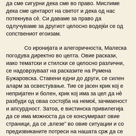
да сме сигурни дека сме во право. Мислиме
дека сме центарот на светот и дека од нас
потекнува сѐ. Си даваме за право да
одлучуваме за другиот целосно водејќи се од
сопствениот егоизам.
Со иронијата и алегоричноста, Малеска
погодува директно во целта. Овие раскази,
иако тематски и стилски се целосно различни,
се надоврзуваат на расказите на Румена
Бужаровска. Ставени едни до други, се силен
аларм за освестување. Тие се јасен крик кој е
непријатен и болен, крик кој има за цел да нѐ
разбуди од оваа состојба на немоќ, зачмаеност
и апсурдност. Затоа, е вистинска привилегија
да се има можноста да се консумираат овие
страници, да се „влезе“ во овие ситуации и со
предизвиканите потреси на нашата срж да се