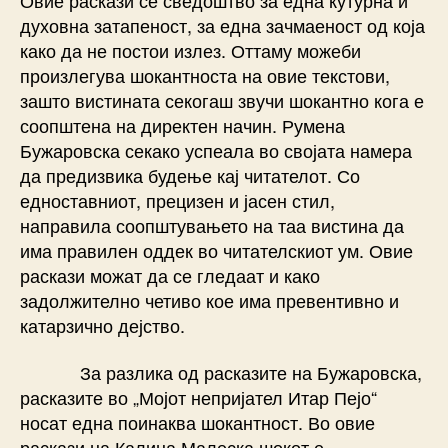
духовна затапеност, за една зачмаеност од која
како да не постои излез. Оттаму можеби
произлегува шокантноста на овие текстови,
зашто вистината секогаш звучи шокантно кога е
соопштена на директен начин. Румена
Бужаровска секако успеала во својата намера
да предизвика будење кај читателот. Со
едноставниот, прецизен и јасен стил,
направила соопштувањето на таа вистина да
има правилен оддек во читателскиот ум. Овие
раскази можат да се гледаат и како
задолжително четиво кое има превентивно и
катарзично дејство.
За разлика од расказите на Бужаровска,
расказите во „Мојот непријател Итар Пејо“
носат една поинаква шокантност. Во овие
раскази на Калина Малеска шокот е