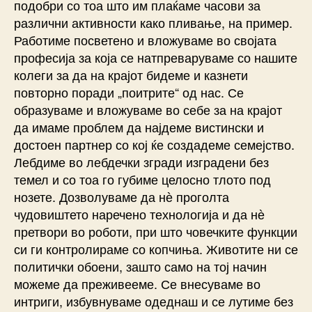
подобри со тоа што им плаќаме часови за
различни активности како пливање, на пример.
Работиме посветено и вложуваме во својата
професија за која се натпреваруваме со нашите
колеги за да на крајот бидеме и казнети
повторно поради „поитрите“ од нас. Се
образуваме и вложуваме во себе за на крајот
да имаме проблем да најдеме вистински и
достоен партнер со кој ќе создадеме семејство.
Лебдиме во лебдечки згради изградени без
темел и со тоа го губиме целосно тлото под
нозете. Дозволуваме да нѐ проголта
чудовиштето наречено технологија и да нѐ
претвори во роботи, при што човечките функции
си ги контролираме со копчиња. Животите ни се
политички обоени, зашто само на тој начин
можеме да преживееме. Се внесуваме во
интриги, избувнуваме одеднаш и се лутиме без