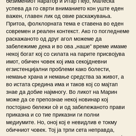
безимениот наратор и Итар Пејо, Малеска
успева да го сврти вниманието кон уште еден
важен, главен лик од овие раскажувања.
Притоа, фолклорната тема е ставена во еден
современ и реален контекст. Ако го погледнеме
раскажаното од друг агол можеме да
забележиме дека и во ова „наше“ време имаме
некој богат кој со силата на парите присвојува
имот, обичен човек кој има секојдневни
егзистенцијални проблеми како болести,
немање храна и немање средства за живот, а
во истата средина има и таков кој со мајтап
знае да добие најмногу. Во ликот на Марин
може да се препознае некој новинар кој
постојано бележи сѐ и од забележаното прави
приказна и со тие приказни ги полни
медиумите. Но, оној кој е невидлив е токму
обичниот човек. Тој ја трпи сета неправда,