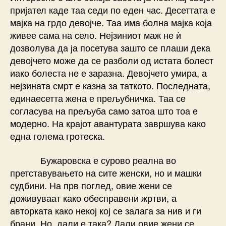
пријател каде таа седи по еден час. Десеттата е
мајка на грдо девојче. Таа има болна мајка која
живее сама на село. Нејзиниот маж не ѝ
дозволува да ја посетува зашто се плаши дека
девојчето може да се разболи од истата болест
иако болеста не е заразна. Девојчето умира, а
нејзината смрт е казна за таткото. Последната,
единаесетта жена е прељубничка. Таа се
согласува на прељуба само затоа што тоа е
модерно. На крајот авантурата завршува како
една голема гротеска.
Бужаровска е сурово реална во
претставувањето на сите женски, но и машки
судбини. На прв поглед, овие жени се
доживуваат како обесправени жртви, а
авторката како некој кој се залага за нив и ги
брани. Но, дали е така? Дали овие жени се