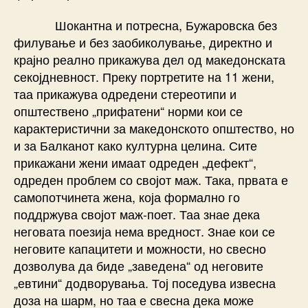
Шокантна и потресна, Бужаровска без
филување и без заобиколување, директно и
крајно реално прикажува дел од македонската
секојдневност. Преку портретите на 11 жени,
таа прикажува одредени стереотипи и
општествено „прифатени“ норми кои се
карактеристични за македонското општество, но
и за Балканот како културна целина. Сите
прикажани жени имаат одреден „дефект“,
одреден проблем со својот маж. Така, првата е
самопотчинета жена, која формално го
поддржува својот маж-поет. Таа знае дека
неговата поезија нема вредност. Знае кои се
неговите капацитети и можности, но свесно
дозволува да биде „заведена“ од неговите
„евтини“ додворувања. Тој поседува извесна
доза на шарм, но таа е свесна дека може