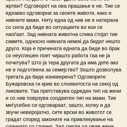
жртви? Одговорот на ова прашање е не. Тие се
еднакво одговорни за своите животи, како и
нивните мажи. Ниту една од нив не е натерана
со сила да биде во ситуациите во кои се
наоѓаат. Зад нивната животна слика стојат тие
самите, односно нивната немоќ да бидат нешто
друго. Која е причината едната да биде во брак
со неуспешен поет чијашто работа таа не ја
почитува? Што ја тера другата да има дете ако
не е подготвена за семејство? Зошто дозволува
третата да биде изневерена? Одговорите
Бужаровска ги крие во слоевитоста на секој од
ликовите. Таа претставува одреден тип на жени
и со нив поврзува соодветен тип на мажи. Тие
меѓусебно си одговараат, зашто, колку и да
звучи неверојатно, сите врски во животот се
градат според законите на привлекување на
сличното со слично. Зад секоја од овие жени