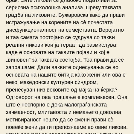
сериозна психолошка анализа. Преку таквата
градба на ликовите, Бужаровска како да прави
истражување на корените на сѐ почестата
дисфункционалност на семејствата. Веројатно
и таа самата постојано се судрува со такви
реални ликови кои ја тераат да размислува
каде е основата на таквите појави и кој е
„виновен“ за таквата состојба. Тоа прави да се
запрашаме: Дали ваквите однесувања се во
основата на нашите битија како жени или ова е
некој македонски културен синдром,
пренесуван низ вековите од мајка на ќерка?
Одговорот на ова прашање е комплекесен. Она
што е неспорно е дека малограѓанската
зачмаеност, млитавоста и немањето доволна
мотивираност нешто да се смени прави сѐ
повеќе жени да ги препознаеме во овие ликови.
Овие раскази се сведоштво за една кутурна и