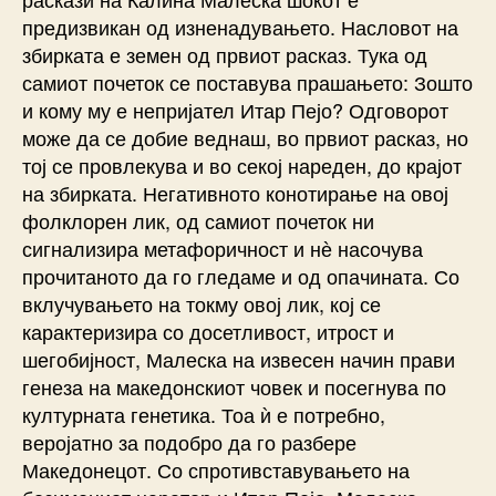
предизвикан од изненадувањето. Насловот на
збирката е земен од првиот расказ. Тука од
самиот почеток се поставува прашањето: Зошто
и кому му е непријател Итар Пејо? Одговорот
може да се добие веднаш, во првиот расказ, но
тој се провлекува и во секој нареден, до крајот
на збирката. Негативното конотирање на овој
фолклорен лик, од самиот почеток ни
сигнализира метафоричност и нѐ насочува
прочитаното да го гледаме и од опачината. Со
вклучувањето на токму овој лик, кој се
карактеризира со досетливост, итрост и
шегобијност, Малеска на извесен начин прави
генеза на македонскиот човек и посегнува по
културната генетика. Тоа ѝ е потребно,
веројатно за подобро да го разбере
Македонецот. Со спротивставувањето на