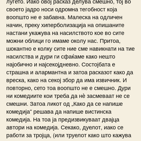
луѓето. Иако овој расказ делува смешно, тој во
своето јадро носи одромна тегобност која
воопшто не е забавна. Малеска на одличен
начин, преку хиперболизација на опишаните
настани укажува на насилството кое во сите
можни облици го имаме околу нас. Притоа,
шокантно е колку сите ние сме навикнати на тие
насилства и дури ги сфаќаме како нешто
најобично и најсекојдневно. Состојбата е
страшна и алармантна и затоа расказот како да
вреска, како на секој збор да има извичник. И
повторно, сето тоа воопшто не е смешно. Дури
ни комедиите кои треба да нѐ засмеваат не се
смешни. Затоа ликот од „Како да се напише
комедија“ решава да напише вистинска
комедија. На тоа ја предизвикуваат двајца
автори на комедија. Секако, дуелот, иако се
работи за тројца, (или труелот како што кажува