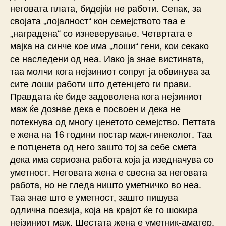
неговата плата, бидејќи не работи. Сепак, за
својата „лојалност“ кон семејството таа е
„наградена“ со изневерување. Четвртата е
мајка на синче кое има „лоши“ гени, кои секако
се наследени од неа. Иако ја знае вистината,
таа молчи кога нејзиниот сопруг ја обвинува за
сите лоши работи што детенцето ги прави.
Правдата ќе биде задоволена кога нејзиниот
маж ќе дознае дека е посвоен и дека не
потекнува од многу ценетото семејство. Петтата
е жена на 16 години постар маж-гинеколог. Таа
е потценета од него зашто тој за себе смета
дека има сериозна работа која ја изедначува со
уметност. Неговата жена е свесна за неговата
работа, но не гледа ништо уметничко во неа.
Таа знае што е уметност, зашто пишува
одлична поезија, која на крајот ќе го шокира
нејзиниот маж. Шестата жена е уметник-аматер.