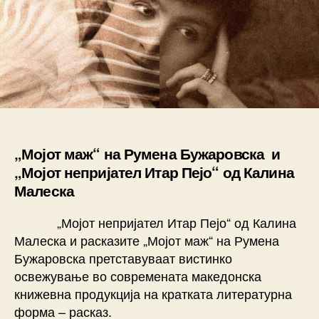
„Мојот маж“ на Румена Бужаровска и
„Мојот непријател Итар Пејо“ од Калина
Малеска
„Мојот непријател Итар Пејо“ од Калина
Малеска и расказите „Мојот маж“ на Румена
Бужаровска претставуваат вистинко
освежување во современата македонска
книжевна продукција на кратката литературна
форма – расказ.