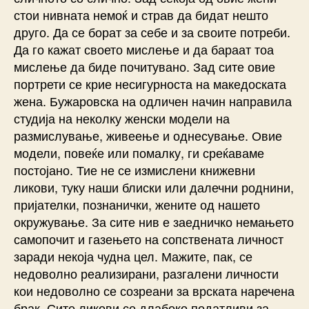
стои нивната немоќ и страв да бидат нешто
друго. Да се борат за себе и за своите потреби.
Да го кажат своето мислење и да бараат тоа
мислење да биде почитувано. Зад сите овие
портрети се крие несигурноста на македоската
жена. Бужаровска на одличен начин направила
студија на неколку женски модели на
размислување, живеење и однесување. Овие
модели, повеќе или помалку, ги среќаваме
постојано. Тие не се измислени книжевни
ликови, туку наши блиски или далечни роднини,
пријателки, познанички, жените од нашето
окружување. За сите нив е заедничко немањето
самопочит и газењето на сопствената личност
заради некоја чудна цел. Мажите, пак, се
недоволно реализирани, разгалени личности
кои недоволно се созреани за врската наречена
брак. Сите ликови се длабоко податливи за