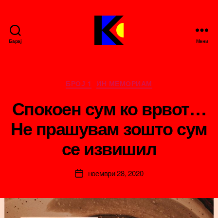
Барај
Мени
Кирилица
е-
зин
Categories
БРОЈ 1
ИН МЕМОРИАМ
Спокоен сум ко врвот…
Не прашувам зошто сум
B
се извишил
y
ki
ril
Post
ноември 28, 2020
ic
Post
author
a
date
m
k