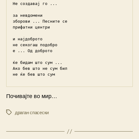
Не создавај го ...

за невдомени

зборови ... Песните се

прифатни центри

и најдоброто

не секогаш подобро

е ... Од доброто

ќе бидам што сум ...

Ако бев што не сум бил

не ќе бев што сум
Почивајте во мир…
драган спасески
Tags