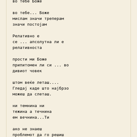
во тебе Боже

во тебе... Боже

мислам значи треперам

значи постојам

Релативно е

се ... апсолутна ли е

релативноста

прости ми Боже

припитомен ли си ... во

дивиот човек

штом веќе леташ....

Гледај каде што најбрзо

можеш да слеташ.

ни темнина ни

тежина а течнина

ем вечнина...Ти

ако не знаеш

проблемот да го решиш
