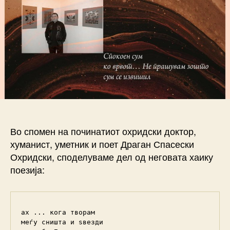
Во спомен на починатиот охридски доктор,
хуманист, уметник и поет Драган Спасески
Охридски, споделуваме дел од неговата хаику
поезијa:
ах ... кога творам

меѓу сништа и ѕвезди
