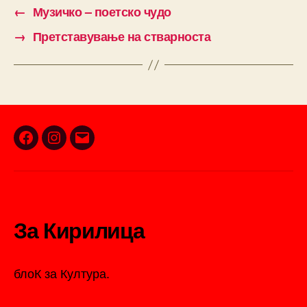
←
Музичко – поетско чудо
→
Претставување на стварноста
Facebook
Instagram
Email
За Кирилица
блоК за Култура.