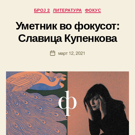
Categories
БРОЈ 2
ЛИТЕРАТУРА
ФОКУС
Уметник во фокусот:
B
Славица Купенкова
y
ki
ril
Post
март 12, 2021
ic
Post
author
a
date
m
k