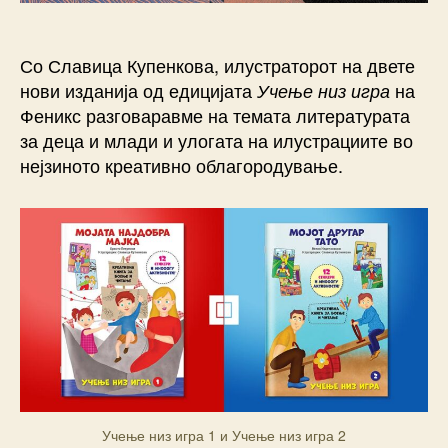
Со Славица Купенкова, илустраторот на двете
нови изданија од едицијата
на
Учење низ игра
Феникс разговаравме на темата литературата
за деца и млади и улогата на илустрациите во
нејзиното креативно облагородување.
Учење низ игра 1 и Учење низ игра 2