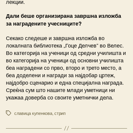
лекции.
Дали беше организирана завршна изложба
за наградените учесниците?
Секако следеше и завршна изложба во
локалната библиотека „Гоце Делчев“ во Велес.
Во категорија на ученици од средни училишта и
во категорија на ученици од основни училишта
беа наградени со прво, второ и трето место, а
беа доделени и награди за најдобар цртеж,
најдобро сценарио и една специјална награда.
Среќна сум што нашите млади уметници ни
укажаа доверба со своите уметнички дела.
славица купенкова
,
стрип
Tags