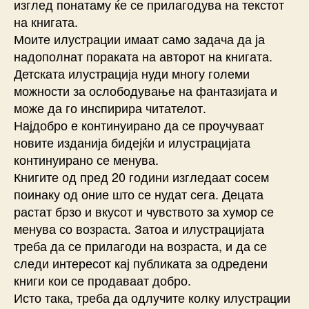
изглед понатаму ќе се прилагодува на текстот
на книгата.
Моите илустрации имаат само задача да ја
надополнат пораката на авторот на книгата.
Детската илустрација нуди многу големи
можности за ослободување на фантазијата и
може да го инспирира читателот.
Најдобро е континуирано да се проучуваат
новите изданија бидејќи и илустрацијата
континуирано се менува.
Книгите од пред 20 години изгледаат сосем
поинаку од оние што се нудат сега. Децата
растат брзо и вкусот и чувството за хумор се
менува со возраста. Затоа и илустрацијата
треба да се прилагоди на возраста, и да се
следи интересот кај публиката за одредени
книги кои се продаваат добро.
Исто така, треба да одлучите колку илустрации