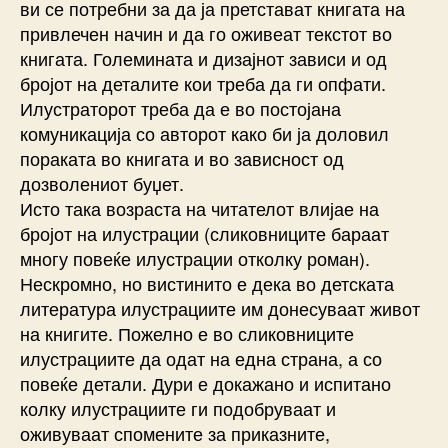
ви се потребни за да ја претстават книгата на
привлечен начин и да го оживеат текстот во
книгата. Големината и дизајнот зависи и од
бројот на деталите кои треба да ги опфати.
Илустраторот треба да е во постојана
комуникација со авторот како би ја доловил
пораката во книгата и во зависност од
дозволениот буџет.
Исто така возраста на читателот влијае на
бројот на илустрации (сликовниците бараат
многу повеќе илустрации отколку роман).
Нескромно, но вистинито е дека во детската
литература илустрациите им донесуваат живот
на книгите. Пожелно е во сликовниците
илустрациите да одат на една страна, а со
повеќе детали. Дури е докажано и испитано
колку илустрациите ги подобруваат и
оживуваат спомените за приказните,