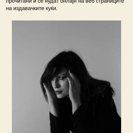
прочитани и се нудат онлајн на веб страниците
на издавачките куќи.