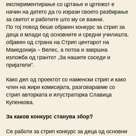
експериментирање со цртање и цртежот е
начин на детето да го изрази своето разбирање
за светот и работите што му се важни.
По тој повод беше објавен конкурс за стрип за
деца и млади од основните и средни училишта,
објавен од страна на Стрип центарот на
Македонија – Велес, а потоа и завршна
изложба од грантот „За нашите соседи и
пријатели“.
Како дел од проектот со наменски стрип и како
член на жири комисијата, разговаравме со
стрип авторката и илустраторка Славица
Купенкова.
За каков конкурс станува збор?
Се работи за стрип конкурс за деца од основни