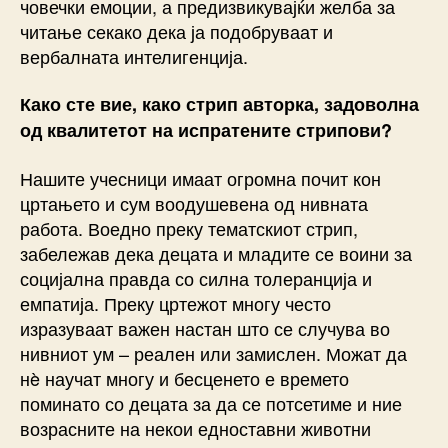
човечки емоции, а предизвикувајќи желба за
читање секако дека ја подобруваат и
вербалната интелигенција.
Како сте вие, како стрип авторка, задоволна
од квалитетот на испратените стрипови?
Нашите учесници имаат огромна почит кон
цртањето и сум воодушевена од нивната
работа. Воедно преку тематскиот стрип,
забележав дека децата и младите се воини за
социјална правда со силна толеранција и
емпатија. Преку цртежот многу често
изразуваат важен настан што се случува во
нивниот ум – реален или замислен. Можат да
нè научат многу и бесценето е времето
поминато со децата за да се потсетиме и ние
возрасните на некои едноставни животни