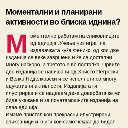
Моментални и планирани
активности во блиска иднина?
М
оментално работам на сликовниците
од едиција „Учење низ игра“ на
издавачката куќа Феникс, од кои две
изданија се веќе завршени и ќе се достапни
многу наскоро, а третото е во постапка. Првите
две изданија се напишани од Христо Петрески
и Велко Неделковски и се исполнети со многу
едукативни активности. Изданијата ги
илустрирав и се надевам дека довербата ќе ми
биде укажана и за понатамошните изданија на
оваа едиција.
Имаме пристап кон прекрасни илустрирани
сликовници и книги кои само чекаат да бидат