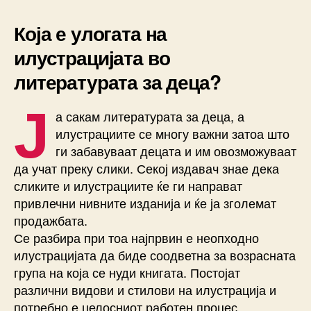
Која е улогата на
илустрацијата во
литературата за деца?
Ј
а сакам литературата за деца, а
илустрациите се многу важни затоа што
ги забавуваат децата и им овозможуваат
да учат преку слики. Секој издавач знае дека
сликите и илустрациите ќе ги направат
привлечни нивните изданија и ќе ја зголемат
продажбата.
Се разбира при тоа најпрвин е неопходно
илустрацијата да биде соодветна за возрасната
група на која се нуди книгата. Постојат
различни видови и стилови на илустрација и
потребно е целосниот работен процес