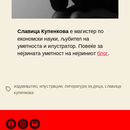
е магистер по
Славица Купенкова
економски науки, љубител на
уметноста и илустратор. Повеќе за
нејзината уметност на нејзиниот
блог
.
издаваштво
,
илустрации
,
литература за деца
,
славица
Tags
купенкова
Facebook
Instagram
Email