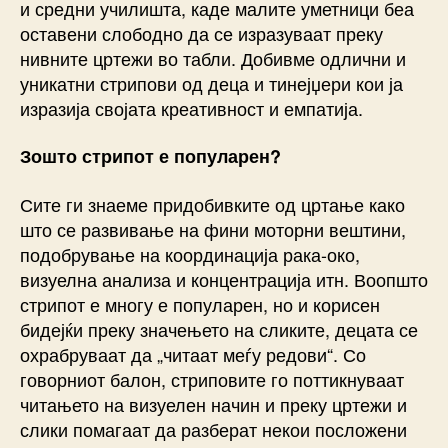
и средни училишта, каде малите уметници беа
оставени слободно да се изразуваат преку
нивните цртежи во табли. Добивме одлични и
уникатни стрипови од деца и тинејџери кои ја
изразија својата креативност и емпатија.
Зошто стрипот е популарен?
Сите ги знаеме придобивките од цртање како
што се развивање на фини моторни вештини,
подобрување на координација рака-око,
визуелна анализа и концентрација итн. Воопшто
стрипот е многу е популарен, но и корисен
бидејќи преку значењето на сликите, децата се
охрабруваат да „читаат меѓу редови“. Со
говорниот балон, стриповите го поттикнуваат
читањето на визуелен начин и преку цртежи и
слики помагаат да разберат некои посложени