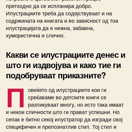
претходно да се испланира добро.
Илустрациите треба да содејствуваат и на
содржината на книгата и во зависност од тоа
илустрацијата да е нежна, забавна,
хумористична и слично.
Какви се илустрациите денес и
што ги издвојува и како тие ги
подобруваат приказните?
П
овеќето од илустрациите кои ги
среќаваме во детските книги се
разликуваат многу, но исто така имаат
и некои сличности што ги прават успешни. Но
сепак е битно секој илустратор да изгради свој
специфичен и препознатлив стил. Тој стил и