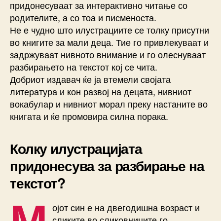
придонесуваат за интерактивно читање со
родителите, а со тоа и писменоста.
Не е чудно што илустрациите се толку присутни
во книгите за мали деца. Тие го привлекуваат и
задржуваат нивното внимание и го олеснуваат
разбирањето на текстот кој се чита.
Добриот издавач ќе ја втемели својата
литература и кон развој на децата, нивниот
вокабулар и нивниот морал преку настаните во
книгата и ќе промовира силна порака.
Колку илустрацијата
придонесува за разбирање на
текстот?
М
ојот син е на двегодишна возраст и
сликите во сликовниците го