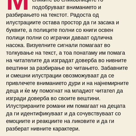
подобруваат вниманието и
разбирањето на текстот. Радоста од
илустрациите остава простор да ги засака и
буквите, а полиците полни со книги освен
полици полни со играчки даваат одлична
насока. Визуелните сигнали помагаат во
толкување на текст, а тоа понатаму им помага
на читателите да изградат доверба во нивните
вештини за разбирање во читањето. Забавните
и смешни илустрации овозможуваат да се
привлечете вниманието дури и на најнемирните
деца и ќе му помогнат на младиот читател да
изгради доверба во своите вештини.
Илустрираните романи им помагаат на децата
да ги идентификуваат и да сочувствуваат со
емоциите и реакциите на ликовите и да ги
разберат нивните карактери.