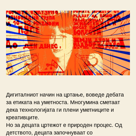
Купенкова
m
за
k
СТРИПОТ
Дигиталниот начин на цртање, воведе дебата
за етиката на уметноста. Многумина сметаат
дека технологијата ги плени уметниците и
креативците.
Но за децата цртежот е природен процес. Од
детството, децата започнуваат со