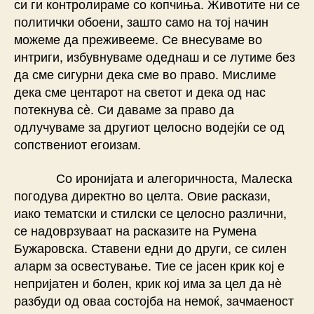
си ги контролираме со копчиња. Животите ни се
политички обоени, зашто само на тој начин
можеме да преживееме. Се внесуваме во
интриги, избувнуваме одеднаш и се лутиме без
да сме сигурни дека сме во право. Мислиме
дека сме центарот на светот и дека од нас
потекнува сѐ. Си даваме за право да
одлучуваме за другиот целосно водејќи се од
сопствениот егоизам.
Со иронијата и алегоричноста, Малеска
погодува директно во целта. Овие раскази,
иако тематски и стилски се целосно различни,
се надоврзуваат на расказите на Румена
Бужаровска. Ставени едни до други, се силен
аларм за освестување. Тие се јасен крик кој е
непријатен и болен, крик кој има за цел да нѐ
разбуди од оваа состојба на немоќ, зачмаеност