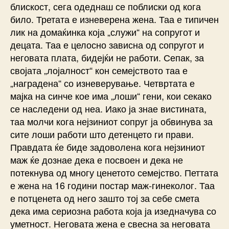
блискост, сега одеднаш се поблиски од кога
било. Третата е изневерена жена. Таа е типичен
лик на домаќинка која „служи“ на сопругот и
децата. Таа е целосно зависна од сопругот и
неговата плата, бидејќи не работи. Сепак, за
својата „лојалност“ кон семејството таа е
„наградена“ со изневерување. Четвртата е
мајка на синче кое има „лоши“ гени, кои секако
се наследени од неа. Иако ја знае вистината,
таа молчи кога нејзиниот сопруг ја обвинува за
сите лоши работи што детенцето ги прави.
Правдата ќе биде задоволена кога нејзиниот
маж ќе дознае дека е посвоен и дека не
потекнува од многу ценетото семејство. Петтата
е жена на 16 години постар маж-гинеколог. Таа
е потценета од него зашто тој за себе смета
дека има сериозна работа која ја изедначува со
уметност. Неговата жена е свесна за неговата