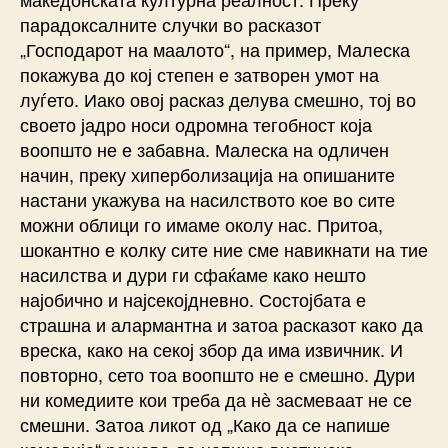
парадоксалните случки во расказот
„Господарот на маалото“, на пример, Малеска
покажува до кој степен е затворен умот на
луѓето. Иако овој расказ делува смешно, тој во
своето јадро носи одромна тегобност која
воопшто не е забавна. Малеска на одличен
начин, преку хиперболизација на опишаните
настани укажува на насилството кое во сите
можни облици го имаме околу нас. Притоа,
шокантно е колку сите ние сме навикнати на тие
насилства и дури ги сфаќаме како нешто
најобично и најсекојдневно. Состојбата е
страшна и алармантна и затоа расказот како да
вреска, како на секој збор да има извичник. И
повторно, сето тоа воопшто не е смешно. Дури
ни комедиите кои треба да нѐ засмеваат не се
смешни. Затоа ликот од „Како да се напише