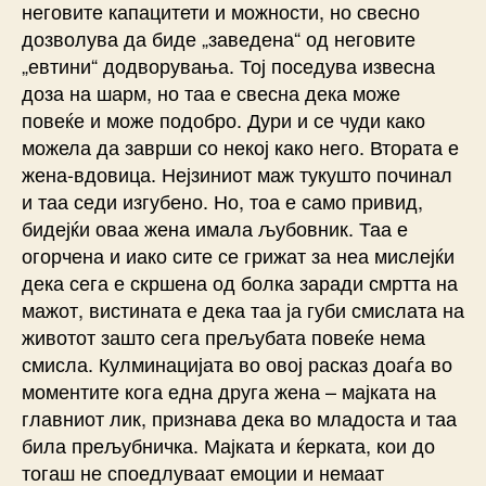
неговите капацитети и можности, но свесно
дозволува да биде „заведена“ од неговите
„евтини“ додворувања. Тој поседува извесна
доза на шарм, но таа е свесна дека може
повеќе и може подобро. Дури и се чуди како
можела да заврши со некој како него. Втората е
жена-вдовица. Нејзиниот маж тукушто починал
и таа седи изгубено. Но, тоа е само привид,
бидејќи оваа жена имала љубовник. Таа е
огорчена и иако сите се грижат за неа мислејќи
дека сега е скршена од болка заради смртта на
мажот, вистината е дека таа ја губи смислата на
животот зашто сега прељубата повеќе нема
смисла. Кулминацијата во овој расказ доаѓа во
моментите кога една друга жена – мајката на
главниот лик, признава дека во младоста и таа
била прељубничка. Мајката и ќерката, кои до
тогаш не споедлуваат емоции и немаат