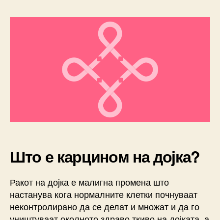
m
k
Што е карцином на дојка?
Ракот на дојка е малигна промена што
настанува кога нормалните клетки почнуваат
неконтролирано да се делат и множат и да го
уништуваат околното здраво ткиво на дојката, а