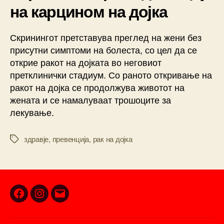
на карцином на дојка
Скринингот претставува преглед на жени без
присутни симптоми на болеста, со цел да се
открие ракот на дојката во неговиот
претклинички стадиум. Со раното откривање на
ракот на дојка се продолжува животот на
жената и се намалуваат трошоците за
лекување.
здравје
,
превенција
,
рак на дојка
Tags
Facebook
Instagram
Email