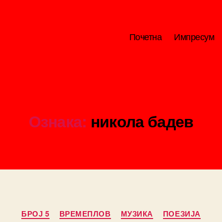
Почетна
Импресум
Ознака:
никола бадев
Categories
БРОЈ 5
ВРЕМЕПЛОВ
МУЗИКА
ПОЕЗИЈА