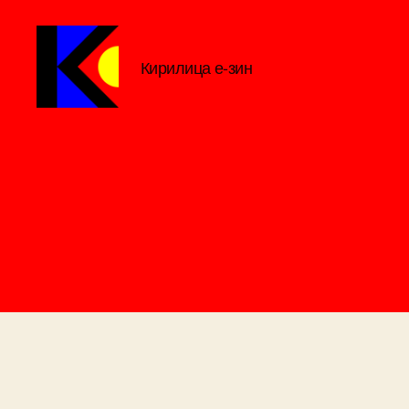
Кирилица е-зин
Кирилица
е-
зин