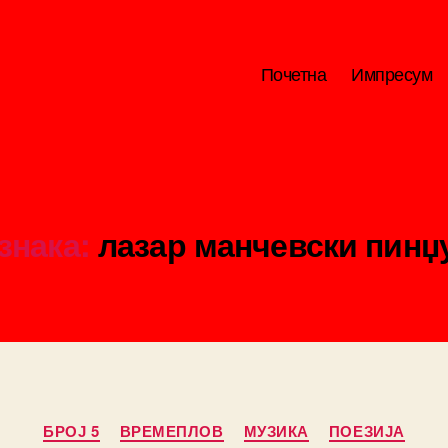
Почетна
Импресум
знака:
лазар манчевски пинџ
Categories
БРОЈ 5
ВРЕМЕПЛОВ
МУЗИКА
ПОЕЗИЈА