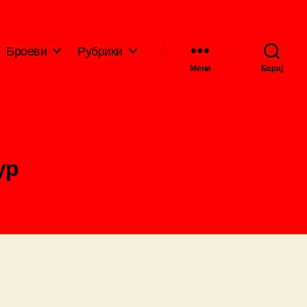
Броеви
Рубрики
Мени
Барај
ур