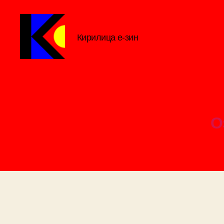
Кирилица е-зин
Кирилица
е-
зин
О