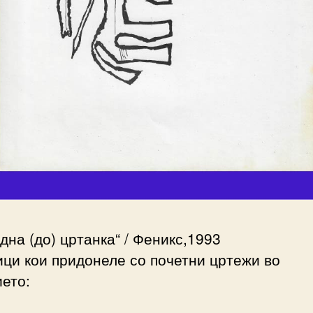
дна (до) цртанка“ / Феникс,1993
ци кои придонеле со почетни цртежи во
ето: