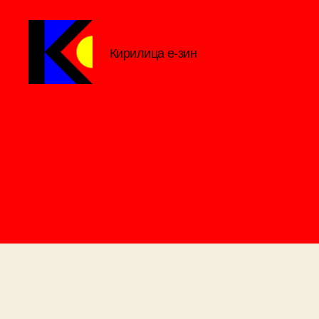
Кирилица е-зин
Кирилица
е-
зин