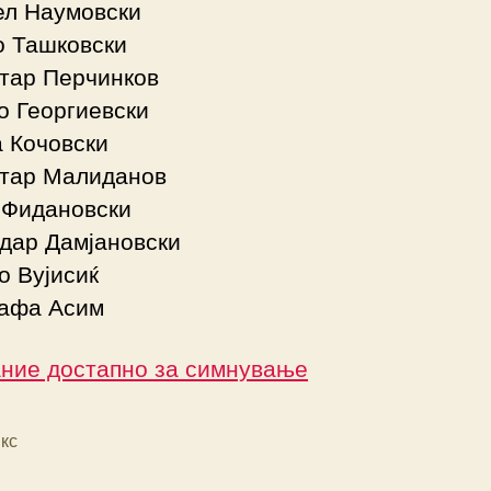
ел Наумовски
о Ташковски
итар Перчинков
о Георгиевски
а Кочовски
итар Малиданов
 Фидановски
дар Дамјановски
о Вујисиќ
тафа Асим
ание достапно за симнување
кс