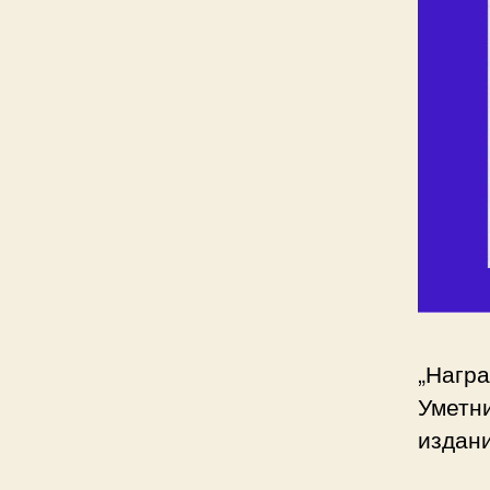
„Награ
Уметни
издани