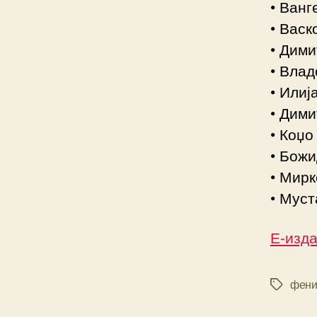
• Ванг
• Васк
• Дим
• Влад
• Илиј
• Дим
• Коџо
• Божи
• Мирк
• Мус
Е-изд
фени
Tags