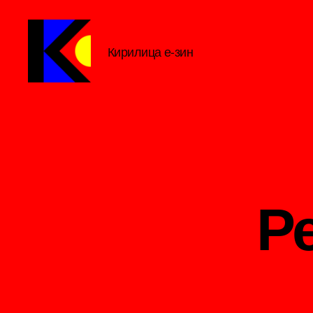
Кирилица е-зин
Кирилица
е-
зин
Р