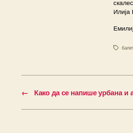
скале
Илија 
Емили
бале
Tags
←
Како да се напише урбана и 