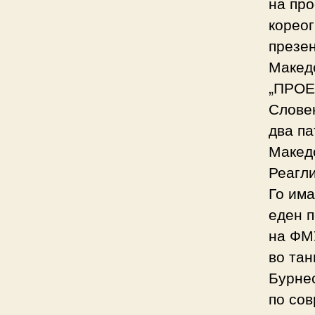
на про
кореог
презе
Макед
„ПРОЕ
Слове
два па
Макед
Реагл
Го има
еден 
на ФМ
во тан
Бурнес
по сов