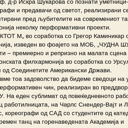
ф. д-р Искра Шукарова со познати уметници
рафи и предавачи од светот, реализирани с
нтирани пред љубителите на современиот та
онија неколку перформативни проекти.
КТОТ М„ во соработка со Грегор Каминикар 
нија, изведен во фоајето на МОБ, „ЧУДНА 
ти – премиерно и репризно на малата сцена
онската филхармонија во соработка со Урсу
и од Соединетите Американски Држави.
вме тоа задоволство да бидеме сведоци на
перформативен чин, реализиран во преддвор
У. На еден сублимат од повеќедневното раб
ц работилницата, на Чарлс Снендер-Вајт и Л
, кореографи од САД со студентите од кате
ремен танц на горенаведената Академија и