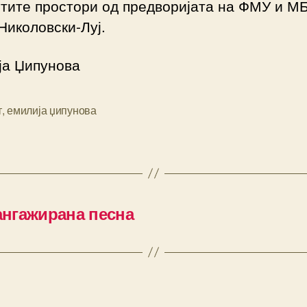
стите простори од предворијата на ФМУ и М
Николовски-Луј.
ја Џипунова
т
,
емилија џипунова
ангажирана песна