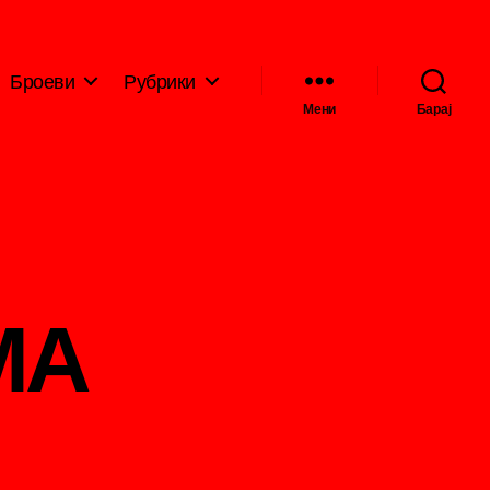
Броеви
Рубрики
Мени
Барај
МА