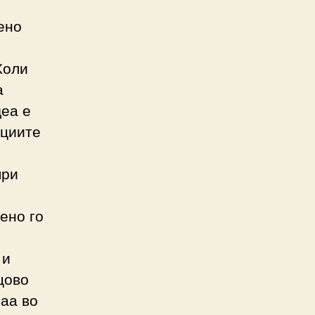
ено
Холи
а
деа е
ациите
при
ено го
 и
цово
аа во