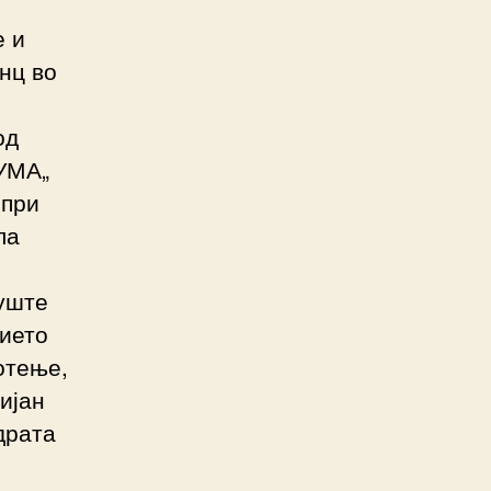
-
е и
нц во
од
ШУМА„
 при
ла
 уште
ието
отење,
ијан
драта