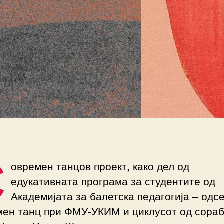
С
овремен танцов проект, како дел од
едукативната програма за студентите од
Академијата за балетска педагогија – одсе
мен танц при ФМУ-УКИМ и циклусот од сораб