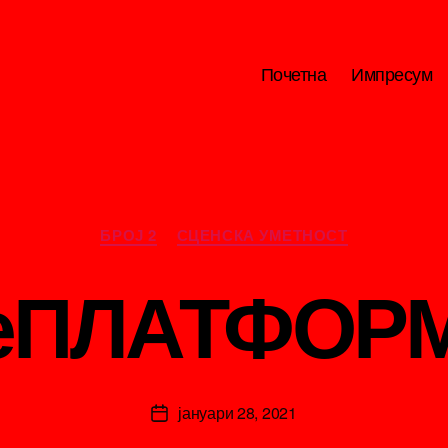
Почетна
Импресум
Categories
БРОЈ 2
СЦЕНСКА УМЕТНОСТ
еПЛАТФОР
B
y
ki
ril
Post
јануари 28, 2021
ic
Post
author
a
date