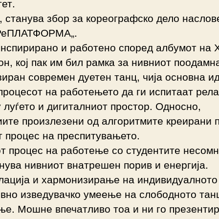
ет.
 станува збор за кореографско дело наслов
„РеПЛАТФОРМА„.
инспирирано и работено според албумот на 
н, кој пак им бил рамка за нивниот поодамн
иран современ дуетен танц, чија основна и
процесот на работењето да ги испитаат рел
 луѓето и дигиталниот простор. Односно,
иите произлезени од алгоритмите креирани 
 процес на преспитувањето.
т процес на работење со студентите несомн
нува нивниот внатрешен порив и енергија.
лација и хармонизирање на индивидуалното
ивно изведувачко умеење на слободното тан
е. Мошне впечатливо тоа и ни го презентир