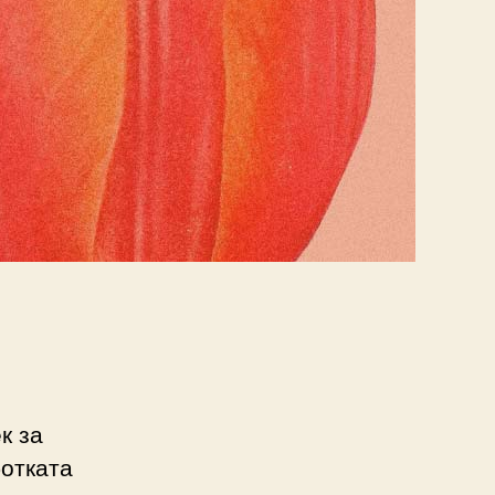
к за
отката