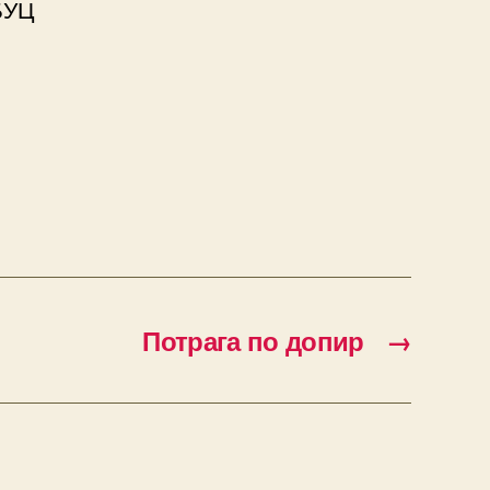
БУЦ
Потрага по допир
→