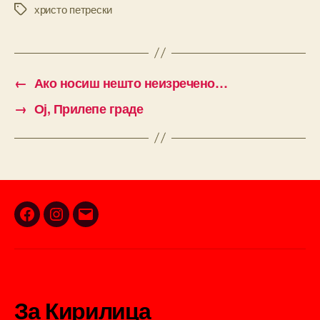
христо петрески
Tags
←
Ако носиш нешто неизречено…
→
Ој, Прилепе граде
Facebook
Instagram
Email
За Кирилица