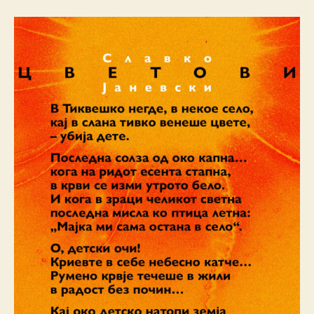
Т
О
В
И