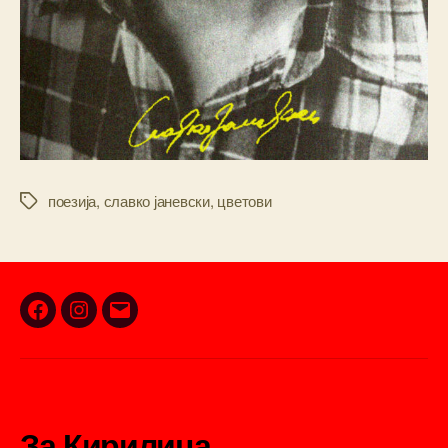
поезија
,
славко јаневски
,
цветови
Tags
Facebook
Instagram
Email
За Кирилица