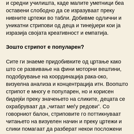
и средни училишта, каде малите уметници беа
оставени слободно да се изразуваат преку
нивните цртежи во табли. Добивме одлични и
уникатни стрипови од деца и тинејџери кои ја
изразија својата креативност и емпатија.
Зошто стрипот е популарен?
Сите ги знаеме придобивките од цртање како
што се развивање на фини моторни вештини,
подобрување на координација рака-око,
визуелна анализа и концентрација итн. Воопшто
стрипот е многу е популарен, но и корисен
бидејќи преку значењето на сликите, децата се
охрабруваат да „читаат меѓу редови“. Со
говорниот балон, стриповите го поттикнуваат
читањето на визуелен начин и преку цртежи и
слики помагаат да разберат некои посложени