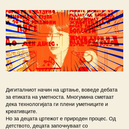
Купенкова
m
за
k
СТРИПОТ
Дигиталниот начин на цртање, воведе дебата
за етиката на уметноста. Многумина сметаат
дека технологијата ги плени уметниците и
креативците.
Но за децата цртежот е природен процес. Од
детството, децата започнуваат со