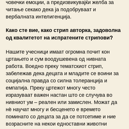
човечки емоции, а предизвикувајќи желба за
читање секако дека ја подобруваат и
вербалната интелигенција.
Како сте вие, како стрип авторка, задоволна
од квалитетот на испратените стрипови?
Нашите учесници имаат огромна почит кон
цртањето и сум воодушевена од нивната
работа. Воедно преку тематскиот стрип,
забележав дека децата и младите се воини за
социјална правда со силна толеранција и
емпатија. Преку цртежот многу често
изразуваат важен настан што се случува во
нивниот ум – реален или замислен. Можат да
нè научат многу и бесценето е времето
поминато со децата за да се потсетиме и ние
возрасните на некои едноставни животни