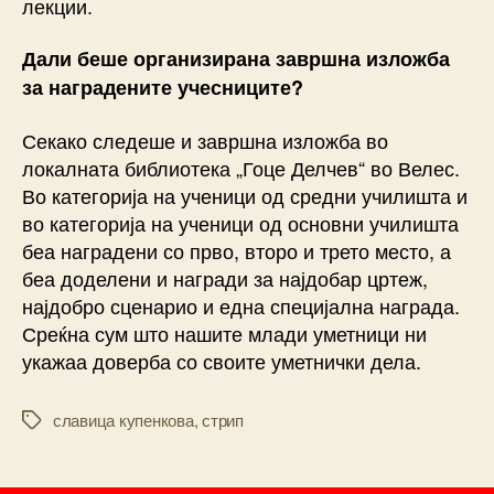
лекции.
Дали беше организирана завршна изложба
за наградените учесниците?
Секако следеше и завршна изложба во
локалната библиотека „Гоце Делчев“ во Велес.
Во категорија на ученици од средни училишта и
во категорија на ученици од основни училишта
беа наградени со прво, второ и трето место, а
беа доделени и награди за најдобар цртеж,
најдобро сценарио и една специјална награда.
Среќна сум што нашите млади уметници ни
укажаа доверба со своите уметнички дела.
славица купенкова
,
стрип
Tags