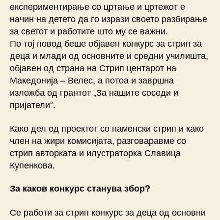
експериментирање со цртање и цртежот е
начин на детето да го изрази своето разбирање
за светот и работите што му се важни.
По тој повод беше објавен конкурс за стрип за
деца и млади од основните и средни училишта,
објавен од страна на Стрип центарот на
Македонија – Велес, а потоа и завршна
изложба од грантот „За нашите соседи и
пријатели“.
Како дел од проектот со наменски стрип и како
член на жири комисијата, разговаравме со
стрип авторката и илустраторка Славица
Купенкова.
За каков конкурс станува збор?
Се работи за стрип конкурс за деца од основни