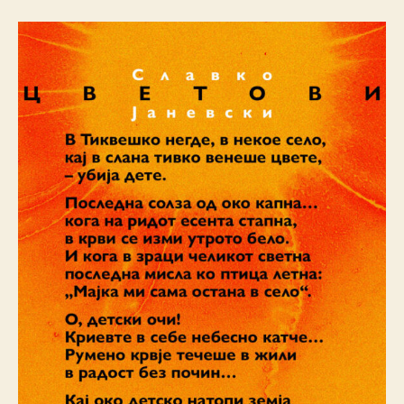
Т
О
В
И