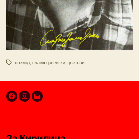
поезија
,
славко јаневски
,
цветови
Tags
Facebook
Instagram
Email
За Кирилица