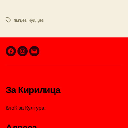
пмгџез
,
чуи
,
џез
Tags
Facebook
Instagram
Email
За Кирилица
блоК за Култура.
Адреса