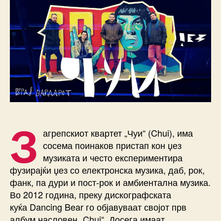
З
агрепскиот квартет „Чуи“ (Chui), има
сосема поинаков пристап кон џез
музиката и често експериментира
фузирајќи џез со електронска музика, даб, рок,
фанк, па дури и пост-рок и амбиентална музика.
Во 2012 година, преку дискографската
куќа Dancing Bear го објавуваат својот прв
албум насловен „Chui“. Досега имаат