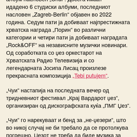
идадено 6 студиски албуми, последниот
насловен „Zagreb-Berlin“ објавен во 2022
година. Седум пати ја добиваат најпрестижната
хрватска награда „Порин“ во различни
категории и четири пати ја добиваат наградата
„Rock&OFF“ на независните музички новинари.
Од соработката со џез оркестарот на
Хрватската Радио Телевизија и со
легендарната Јосипа Лисац произлезе
прекрасната композиција
„Tebi putujem“
.
„Чуи“ настапија на последната вечер од
тридневниот фестивал „Крај Вардарот џез“,
организиран од дискографската куќа „ПМГ Џез“.
„Чуи“ го нарекуваат и бенд за „не-џезери“, што
во никој случај не би требало да се протолкува
погрешно. Џезот не треба да биде музика за