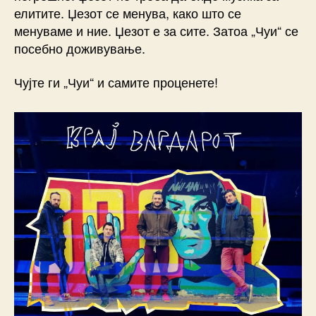
елитите. Џезот се менува, како што се
менуваме и ние. Џезот е за сите. Затоа „Чуи“ се
посебно доживување.
Чујте ги „Чуи“ и самите проценете!