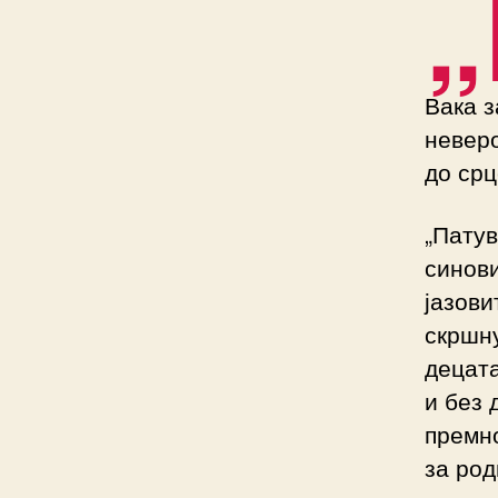
„
Вака з
неверо
до срц
„Патув
синови
јазови
скршну
децата
и без 
премно
за род