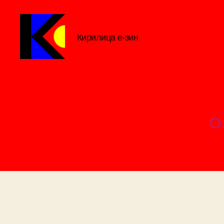
Кирилица е-зин
Кирилица
е-
зин
О