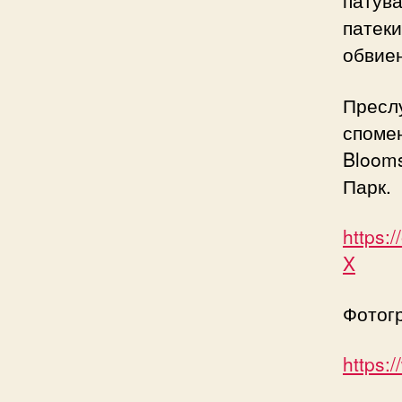
патува
патеки
обвиен
Преслу
спомен
Blooms
Парк.
https:
X
Фотогр
https: