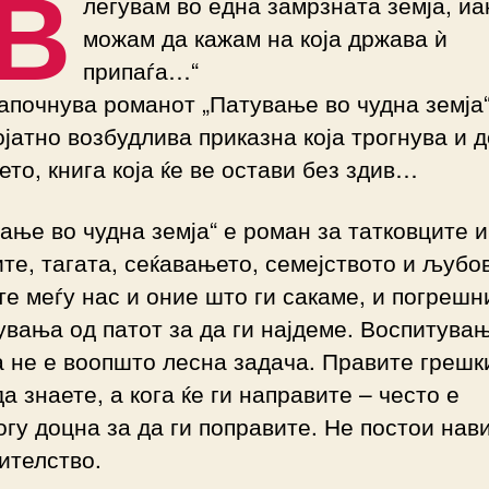
В
легувам во една замрзната земја, иа
можам да кажам на која држава ѝ
припаѓа…“
апочнува романот „Патување во чудна земја“
јатно возбудлива приказна која трогнува и 
ето, книга која ќе ве остави без здив…
ање во чудна земја“ е роман за татковците и
те, тагата, сеќавањето, семејството и љубов
те меѓу нас и оние што ги сакаме, и погрешн
вања од патот за да ги најдеме. Воспитува
 не е воопшто лесна задача. Правите грешк
да знаете, а кога ќе ги направите – често е
гу доцна за да ги поправите. Не постои нав
ителство.