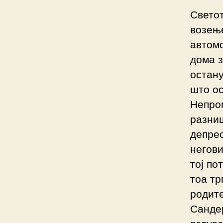
Светот
возење
автомо
дома з
остану
што ос
Непром
разниш
депрес
негови
тој по
тоа тр
родите
Сандер