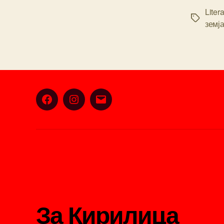
Liter
Tags
земј
Facebook
Instagram
Email
За Кирилица