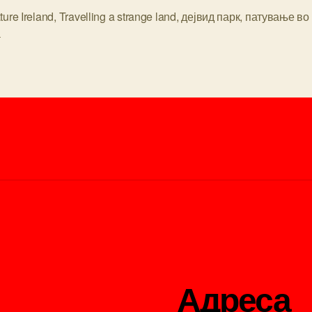
ature Ireland
,
Travelling a strange land
,
дејвид парк
,
патување во
а
Адреса