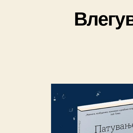
Влегув