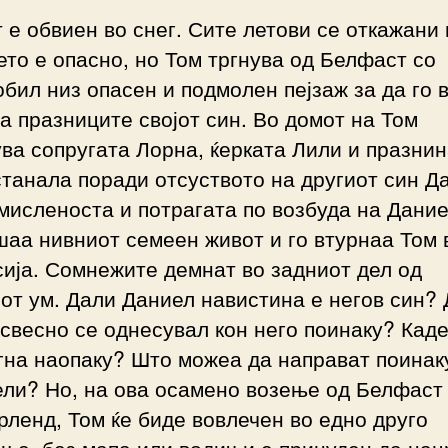
 е обвиен во снег. Сите летови се откажани 
то е опасно, но Том тргнува од Белфаст со
бил низ опасен и подмолен пејзаж за да го 
а празниците својот син. Во домот на Том
ва сопругата Лорна, ќерката Лили и празни
танала поради отсуството на другиот син Д
исленоста и потрагата по возбуда на Дание
аа нивниот семеен живот и го втурнаа Том 
ија. Сомнежите демнат во задниот дел од
от ум. Дали Даниел навистина е негов син?
тсвесно се однесувал кон него поинаку? Каде
гна наопаку? Што можеа да направат поинак
ли? Но, на ова осамено возење од Белфаст
ленд, Том ќе биде вовлечен во едно друго