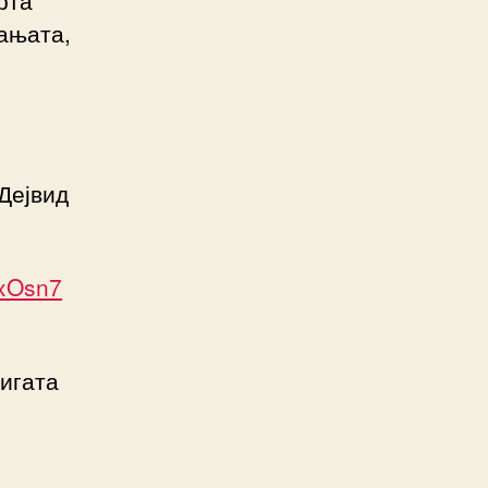
рта
вањата,
Дејвид
ZxOsn7
нигата