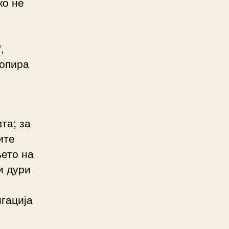
ко не
,
допира
та; за
ите
њето на
и дури
игација