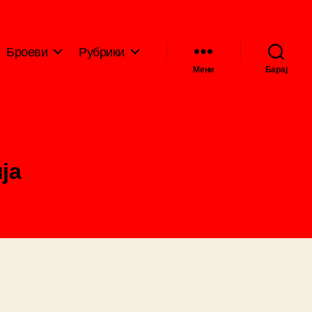
Броеви
Рубрики
Мени
Барај
ја