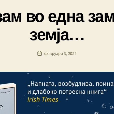
ам во една за
земја…
B
y
ki
ril
Post
февруари 3, 2021
ic
Post
author
a
date
m
k