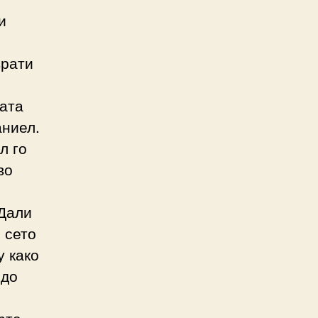
и
врати
ната
аниел.
л го
во
 Дали
 сето
у како
 до