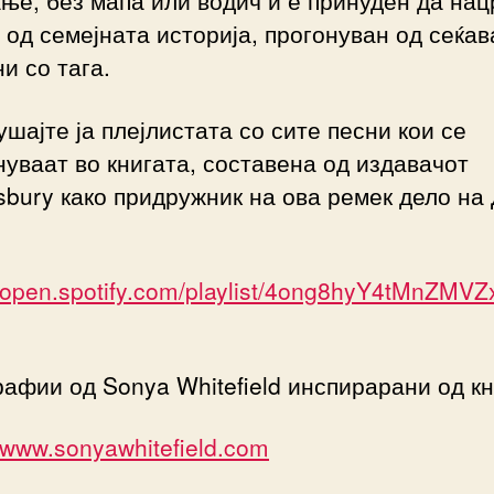
ње, без мапа или водич и е принуден да нац
 од семејната историја, прогонуван од сеќа
и со тага.
шајте ја плејлистата со сите песни кои се
уваат во книгата, составена од издавачот
bury како придружник на ова ремек дело на 
//open.spotify.com/playlist/4ong8hyY4tMnZMV
афии од Sonya Whitefield инспирарани од к
//www.sonyawhitefield.com