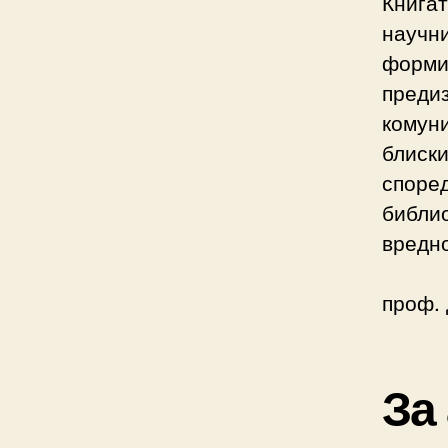
Книгат
научни
форми 
предиз
комуни
блиски
според
библи
вредно
проф. 
За