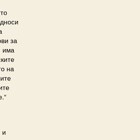
што
односи
а
ови за
, има
ските
то на
мите
ите
.“
 и