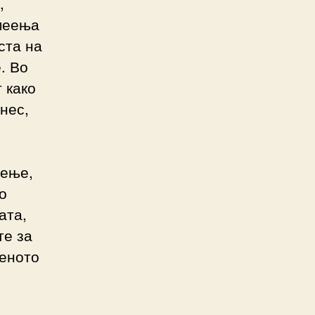
,
умеења
ста на
. Во
 како
нес,
еење,
о
ата,
те за
меното