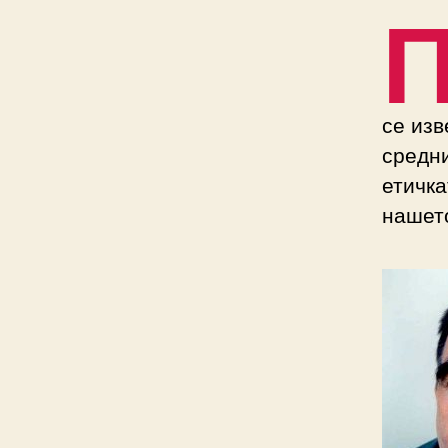
се изв
средни
етичка
нашет