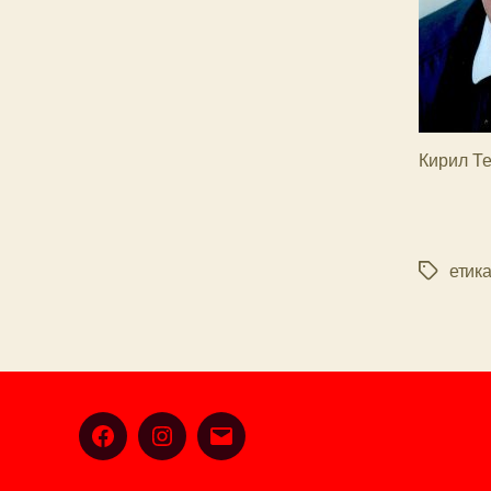
Кирил Т
етик
Tags
Facebook
Instagram
Email