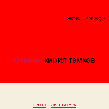
Почетна
Импресум
Ознака:
кирил темков
Categories
БРОЈ 1
ЛИТЕРАТУРА