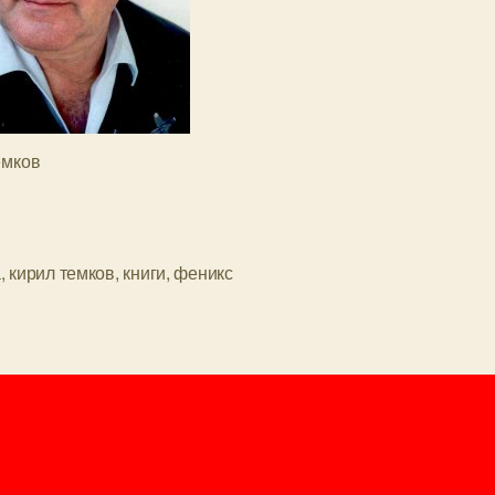
емков
а
,
кирил темков
,
книги
,
феникс