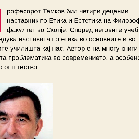
П
рофесорот Темков бил четири децении
наставник по Етика и Естетика на Филозо
факултет во Скопје. Според неговите уче
едува наставата по етика во основните и во
те училишта кај нас. Автор е на многу книги
та проблематика во современието, а особен
о општество.