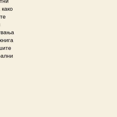
ктни
 како
ите
и
увања
книга
шите
рални