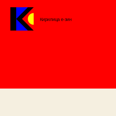
Кирилица е-зин
Кирилица
е-
зин