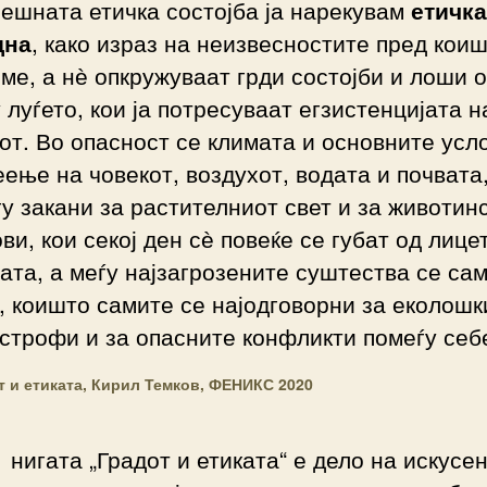
ешната етичка состојба ја нарекувам
етичка
дна
, како израз на неизвесностите пред кои
ме, а нѐ опкружуваат грди состојби и лоши 
 луѓето, кои ја потресуваат егзистенцијата н
от. Во опасност се климата и основните усл
ење на човекот, воздухот, водата и почвата
у закани за растителниот свет и за животин
ви, кои секој ден сѐ повеќе се губат од лице
ата, а меѓу најзагрозените суштества се са
, коишто самите се најодговорни за еколошк
строфи и за опасните конфликти помеѓу себе
т и етиката, Кирил Темков, ФЕНИКС 2020
нигата „Градот и етиката“ е дело на искусен