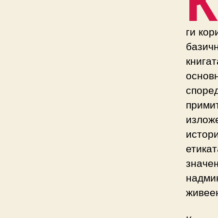
ги кор
базичн
книгат
основн
според
примит
изложе
истори
етика
значењ
надми
живее