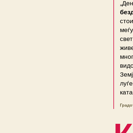
„Ден
без
стои
меѓу
свет
живе
мног
видо
Земј
луѓе
ката
Градо
К