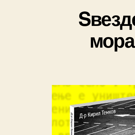
­ Sвез
мора