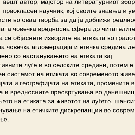
вешт автор, мајстор на литературниот збор
првокласен научник, кој своите знаења и 
исти во оваа творба за да ја доближи реално
ата човечка вредносна сфера до читателите
а се објаснети изворите на етиката во градот
а човечка агломерација и етичка средина де
ено со настанувањето на етиката кај
ивните луѓе и во селските средини, потем е
н системот на етиката во современото жив
јата и географијата на етиката, промените в
та и вредносните пресвртувања во денешниц
ето на етиката за животот на луѓето, шанси
нување на етичките дискрепанции во совре
ње.