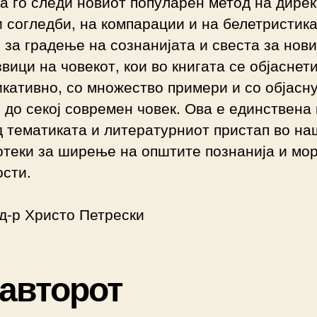
а го следи новиот популарен метод на дире
 согледби, на компарации и на белетристика
за градење на сознанијата и свеста за нов
вици на човекот, кои во книгата се објаснет
кативно, со множество примери и со објасн
 до секој современ човек. Ова е единствена 
 тематиката и литературниот пристап во на
отеки за ширење на општите познанија и мо
сти.
д-р Христо Петрески
 авторот