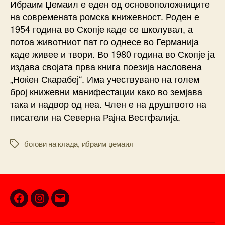
Ибраим Џемаил е еден од основоположниците
на современата ромска книжевност. Роден е
1954 година во Скопје каде се школувал, а
потоа животниот пат го однесе во Германија
каде живее и твори. Во 1980 година во Скопје ја
издава својата прва книга поезија насловена
„Ноќен Скарабеј“. Има учествувано на голем
број книжевни манифестации како во земјава
така и надвор од неа. Член е на друштвото на
писатели на Северна Рајна Вестфалија.
богови на клада
,
ибраим џемаил
Tags
Facebook
Instagram
Email