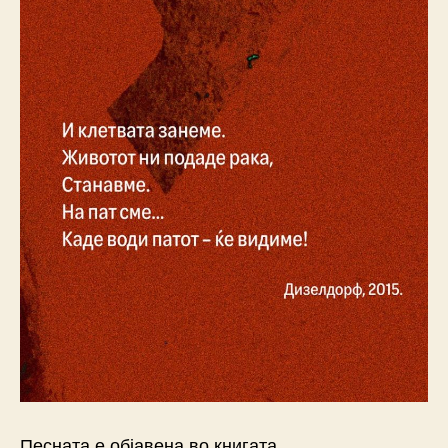
Песната е објавена во книгата