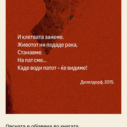
Песната е објавена во книгата