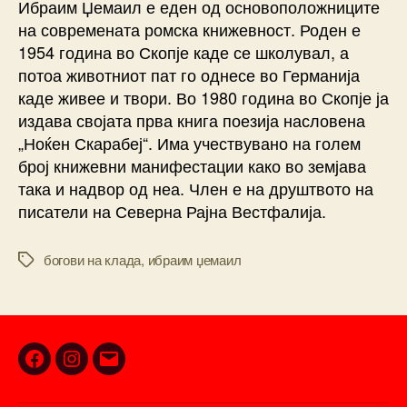
Ибраим Џемаил е еден од основоположниците
на современата ромска книжевност. Роден е
1954 година во Скопје каде се школувал, а
потоа животниот пат го однесе во Германија
каде живее и твори. Во 1980 година во Скопје ја
издава својата прва книга поезија насловена
„Ноќен Скарабеј“. Има учествувано на голем
број книжевни манифестации како во земјава
така и надвор од неа. Член е на друштвото на
писатели на Северна Рајна Вестфалија.
богови на клада
,
ибраим џемаил
Tags
Facebook
Instagram
Email