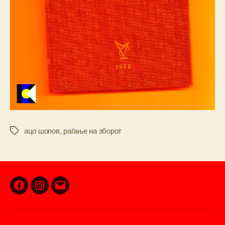
ацо шопов
,
раѓање на зборот
Tags
Facebook
Instagram
Email