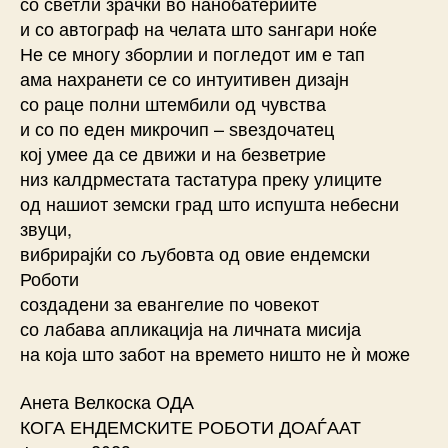
со светли зрачки во нанобатериите
и со автограф на челата што ѕангари ноќе
Не се многу зборлии и погледот им е тап
ама нахранети се со интуитивен дизајн
со раце полни штембили од чувства
и со по еден микрочип – ѕвездочатец
кој умее да се движи и на безветрие
низ калдрместата тастатура преку улиците
од нашиот земски град што испушта небесни
звуци,
вибрирајќи со љубовта од овие ендемски
Роботи
создадени за евангелие по човекот
со лабава апликација на личната мисија
на која што забот на времето ништо не ѝ може
Анета Велкоска ОДА
КОГА ЕНДЕМСКИТЕ РОБОТИ ДОАЃААТ