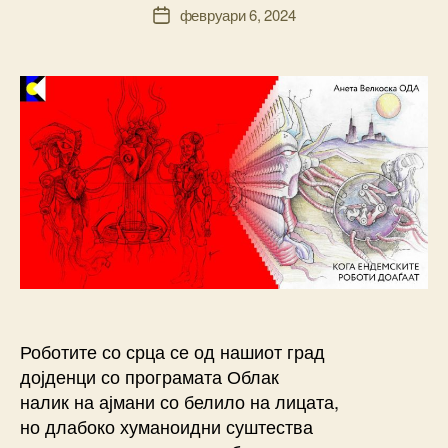
Post
февруари 6, 2024
ic
Post
author
a
date
m
k
Роботите со срца се од нашиот град
дојденци со програмата Облак
налик на ајмани со белило на лицата,
но длабоко хуманоидни суштества