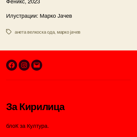
Феникс, 2023
Илустрации: Марко Јачев
анета велкоска ода
,
марко јачев
Tags
Facebook
Instagram
Email
За Кирилица
блоК за Култура.