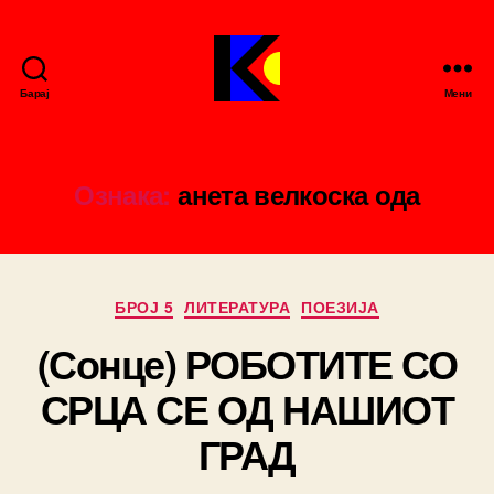
Барај
Мени
Кирилица
е-
зин
Ознака:
анета велкоска ода
Categories
БРОЈ 5
ЛИТЕРАТУРА
ПОЕЗИЈА
(Сонце) РОБОТИТЕ СО
СРЦА СЕ ОД НАШИОТ
B
ГРАД
y
ki
ril