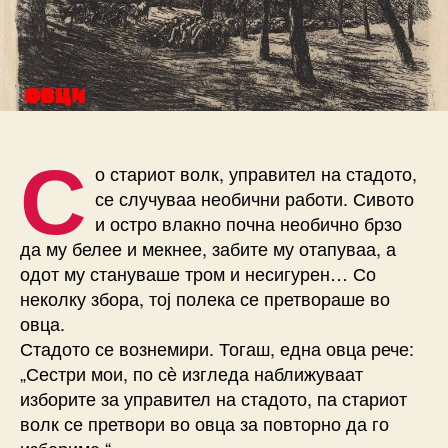
С
о стариот волк, управител на стадото,
се случуваа необични работи. Сивото
и остро влакно почна необично брзо
да му белее и мекнее, забите му отапуваа, а
одот му стануваше тром и несигурен… Со
неколку збора, тој полека се претвораше во
овца.
Стадото се вознемири. Тогаш, една овца рече:
„Сестри мои, по сѐ изгледа наближуваат
изборите за управител на стадото, па стариот
волк се претвори во овца за повторно да го
избериме.“