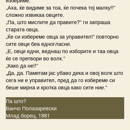
„Аха, ќе видиме за тоа, ќе почека тој малку!!“
сложно извикаа овците.
„Па, што мислите да правите?“ ги запраша
старата овца.
„Ќе си избереме овца за управител!“ повторно
сите овци беа едногласни.
„Е, овци едни, веднаш по изборите и таа овца
ќе се претвори во волк.“
„Како да не!!“
„Да, да. Паметам јас убаво дека и овој волк што
сега ни е управител, пред да го избереме си
беше мирна и кротка овца како сите ние.“
Па што?
Ванчо Полазаревски
Млад борец, 1981