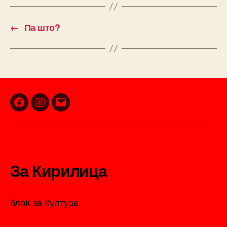
←
Па што?
Facebook
Instagram
Email
За Кирилица
блоК за Култура.