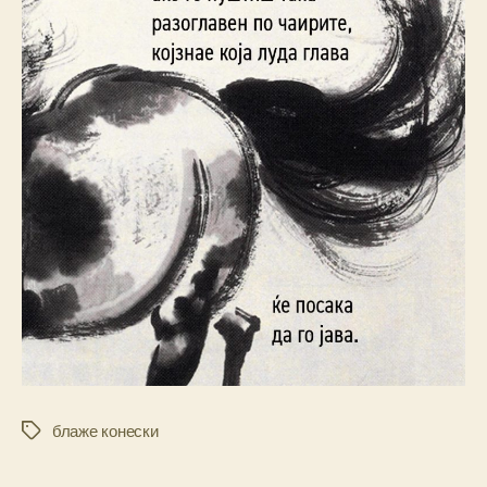
блаже конески
Tags