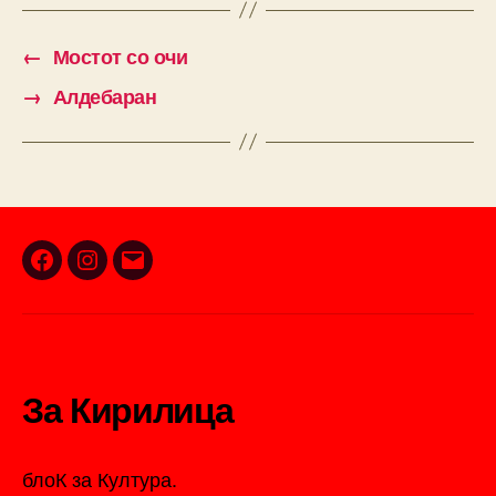
←
Мостот со очи
→
Алдебаран
Facebook
Instagram
Email
За Кирилица
блоК за Култура.