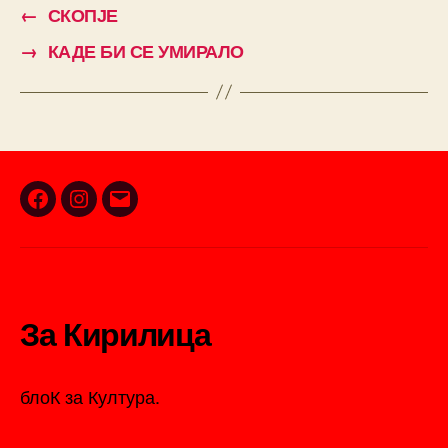
←
СКОПЈЕ
→
КАДЕ БИ СЕ УМИРАЛО
Facebook
Instagram
Email
За Кирилица
блоК за Култура.