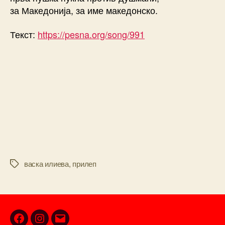
за Македонија, за име македонско.
Текст:
https://pesna.org/song/991
васка илиева
,
прилеп
Tags
Facebook
Instagram
Email