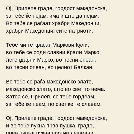
Ој, Прилепе граде, гордост македонска,
за тебе ќе пејам, има и што да пејам.
Во тебе се раѓаат храбри Македонци,
храбри Македонци, сите патриоти.
Тебе ми те красат Маркови Кули,
во тебе се роди славни Крали Марко,
легендарни Марко, во песни опеан,
во песни опеан, во целиот Балкан.
Во тебе се раѓа македонско злато,
македонско злато, што во свет го нема.
Затоа се, Прилеп, со тебе гордеам,
за тебе ќе пеам, по свет ќе те славам.
Ој, Прилепе граде, гордост македонска,
и во тебе пукна прва пушка, граде,
прва пушка пукна против душмани,