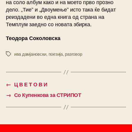
на соло албум како и на моето прво прозно
дело. „Тие“ и „Двоумење“ исто така ќе бидат
реиздадени во една книга од страна на
Темплум заедно со новата збирка.
Теодора Соколовска
ива дамјановски
,
поезија
,
разговор
Tags
←
Ц В Е Т О В И
→
Со Купенкова за СТРИПОТ