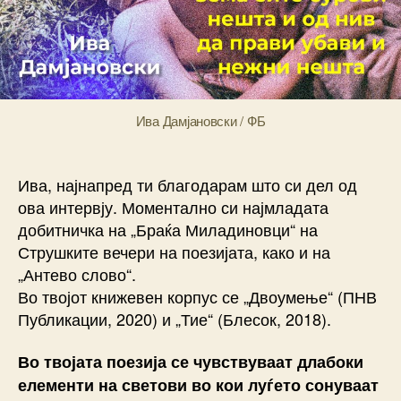
a
Ива Дамјановски / ФБ
Ива, најнапред ти благодарам што си дел од
ова интервју. Моментално си најмладата
добитничка на „Браќа Миладиновци“ на
Струшките вечери на поезијата, како и на
„Антево слово“.
Во твојот книжевен корпус се „Двоумење“ (ПНВ
Публикации, 2020) и „Тие“ (Блесок, 2018).
Во твојата поезија се чувствуваат длабоки
елементи на светови во кои луѓето сонуваат