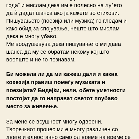
грда“ и мислам дека им е полесно на луѓето
да ѝ дадат шанса ако ја кажете во стихови.
Пишувањето (поезија или музика) го гледам и
како обид за спојување, нешто што мислам
дека е многу убаво.
Ме воодушевува дека пишувањето ми дава
шанса да му се обратам некому кој што
воопшто и не го познавам.
Би можела ли да ми кажеш дали и каква
кохезија правиш помеѓу музиката и
поезијата? Бидејќи, нели, обете уметности
постојат да го направат светот поубаво
место за живеење.
За мене се всушност многу одвоени.
Творечкиот процес ми е многу различен со
двете и едноставно само од време на време се