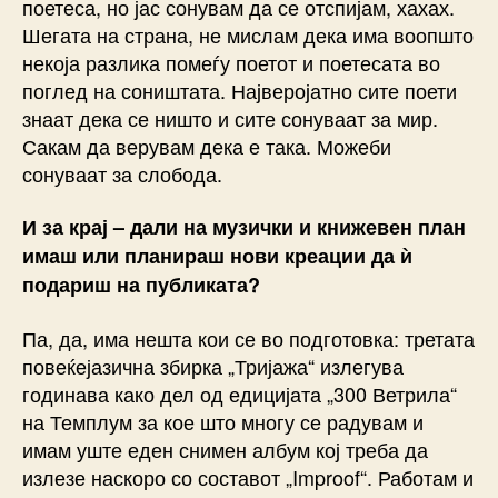
поетеса, но јас сонувам да се отспијам, хахах.
Шегата на страна, не мислам дека има воопшто
некоја разлика помеѓу поетот и поетесата во
поглед на соништата. Најверојатно сите поети
знаат дека се ништо и сите сонуваат за мир.
Сакам да верувам дека е така. Можеби
сонуваат за слобода.
И за крај – дали на музички и книжевен план
имаш или планираш нови креации да ѝ
подариш на публиката?
Па, да, има нешта кои се во подготовка: третата
повеќејазична збирка „Тријажа“ излегува
годинава како дел од едицијата „300 Ветрила“
на Темплум за кое што многу се радувам и
имам уште еден снимен албум кој треба да
излезе наскоро со составот „Improof“. Работам и