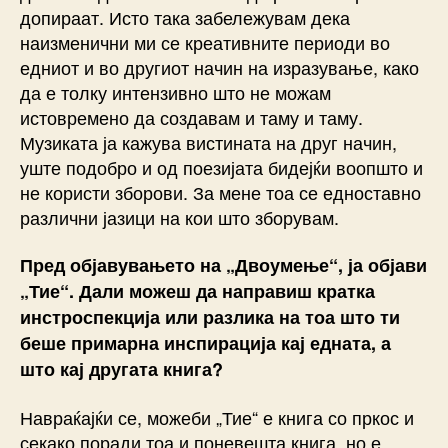
допираат. Исто така забележувам дека
наизменични ми се креативните периоди во
едниот и во другиот начин на изразување, како
да е толку интензивно што не можам
истовремено да создавам и таму и таму.
Музиката ја кажува вистината на друг начин,
уште подобро и од поезијата бидејќи воопшто и
не користи зборови. За мене тоа се едноставно
различни јазици на кои што зборувам.
Пред објавувањето на „Двоумење“, ја објави
„Тие“.
Дали можеш да направиш кратка
инстроспекција или разлика на тоа што ти
беше примарна инспирација кај едната, а
што кај другата книга?
Навраќајќи се, можеби „Тие“ е книга со пркос и
секако поради тоа и поневешта книга, но е