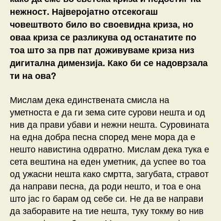
нежност. Најверојатно отсекогаш
човештвото било во своевидна криза, но
оваа криза се разликува од останатите по
тоа што за прв пат доживуваме криза низ
дигитална димензија. Како би се надоврзала
ти на ова?
Мислам дека единствената смисла на
уметноста е да ги зема сите сурови нешта и од
нив да прави убави и нежни нешта. Суровината
на една добра песна според мене мора да е
нешто навистина одвратно. Мислам дека тука е
сета вештина на еден уметник, да успее во тоа
од ужасни нешта како смртта, загубата, стравот
да направи песна, да роди нешто, и тоа е она
што јас го барам од себе си. Не да ве направи
да заборавите на тие нештa, туку токму во нив