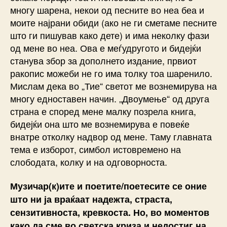
многу шарена, некои од песните во неа беа и
моите најрани обиди (ако не ги сметаме песните
што ги пишував како дете) и има неколку фази
од мене во неа. Ова е меѓудругото и бидејќи
станува збор за дополнето издание, првиот
ракопис можеби не го има толку тоа шаренило.
Мислам дека во „Тие“ светот ме вознемирува на
многу едноставен начин. „Двоумење“ од друга
страна е според мене малку позрела книга,
бидејќи она што ме вознемирува е повеќе
внатре отколку надвор од мене. Таму главната
тема е изборот, симбол истовремено на
слободата, колку и на одговорноста.
Музичар(к)ите и поетите/поетесите се оние
што ни ја враќаат надежта, страста,
сензитивноста, кревкоста. Но, во моментов
како да сме во светска криза и недостиг на