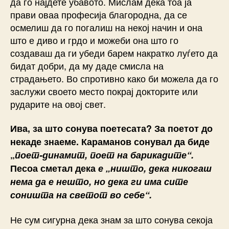
да го најдете убавото. Мислам дека тоа ја
прави оваа професија благородна, да се
осмелиш да го погалиш на некој начин и она
што е диво и грдо и можеби она што го
создаваш да ги убеди барем накратко луѓето да
бидат добри, да му даде смисла на
страдањето. Во спротивно како би можела да го
заслужи своето место покрај докторите или
рударите на овој свет.
Ива, за што сонува поетесата? За поетот до
некаде знаеме. Караманов сонувал да биде
„
поет-динамит, поет на барикадите“.
Песоа сметал дека
е „ништо, дека никогаш
нема да е нешто, но дека ги има сите
соништа на светот во себе“.
Не сум сигурна дека знам за што сонува секоја