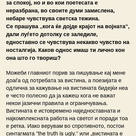
за спокој, но и во кои поетесата е
неразбрана, во своите думи замислена,
небаре чувствува светска тежина.
Се прашува „кога ќе дојде крајот на војната“,
дали луѓето дотолку се заледиле,
едноставно се чувствува некакво чувство на
носталгија. Каков однос имаш ти лично кон
она што го твориш?
Можеби главниот порив за пишување кај мене
доаѓа од потребата за вистина, а поезијата е
одлична за кажување на вистината бидејќи неа
е често полесно да ја кажеш кога не важат
некои јазични правила и ограничувања.
Вистината е истовремено наједноставната и
најкомплексната работа на светот и поради тоа
е ретка. Иако верувам во спротивното, постои
синтагмата “the truth is ugly.“ или „вистината е